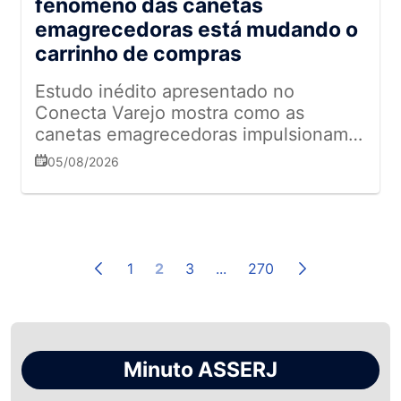
fenômeno das canetas
emagrecedoras está mudando o
carrinho de compras
Estudo inédito apresentado no
Conecta Varejo mostra como as
canetas emagrecedoras impulsionam
novas categorias, reduzem o consumo
05/08/2026
de ultraprocessados e redesenham
oportunidades para os supermercados
1
2
3
...
270
Minuto ASSERJ