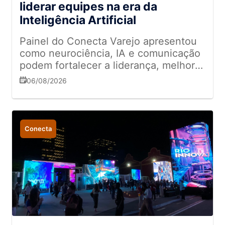
liderar equipes na era da
Inteligência Artificial
Painel do Conecta Varejo apresentou
como neurociência, IA e comunicação
podem fortalecer a liderança, melhorar
a tomada de decisões e impulsionar
06/08/2026
resultados nas empresas
Conecta