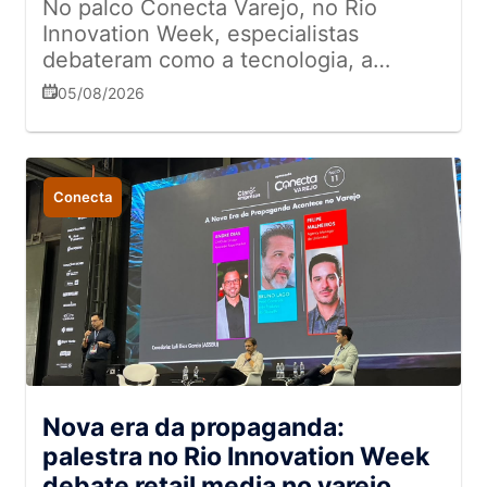
No palco Conecta Varejo, no Rio
Innovation Week, especialistas
debateram como a tecnologia, a
análise de dados e a inteligência
05/08/2026
artificial estão redefinindo a
competitividade e a eficiência
operacional das empresas
Conecta
Nova era da propaganda:
palestra no Rio Innovation Week
debate retail media no varejo