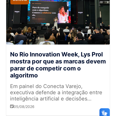
No Rio Innovation Week, Lys Prol
mostra por que as marcas devem
parar de competir com o
algoritmo
Em painel do Conecta Varejo,
executiva defende a integração entre
inteligência artificial e decisões
humanas para aumentar vendas,
05/08/2026
personalizar a experiência do cliente e