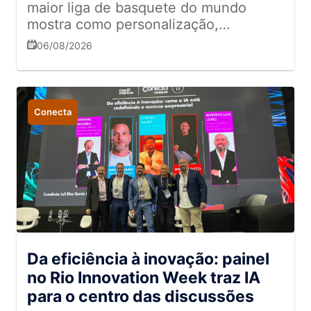
maior liga de basquete do mundo
mostra como personalização,
entretenimento e conexão emocional
06/08/2026
ajudam a fortalecer o relacionamento
com o público e inspiram estratégias
para o varejo
Conecta
Da eficiência à inovação: painel
no Rio Innovation Week traz IA
para o centro das discussões