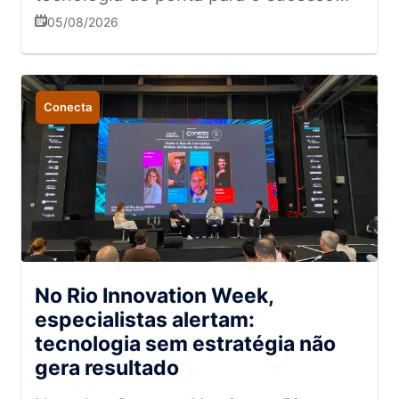
das marcas está na conexão humana,
05/08/2026
no entusiasmo e no respeito
Conecta
No Rio Innovation Week,
especialistas alertam:
tecnologia sem estratégia não
gera resultado