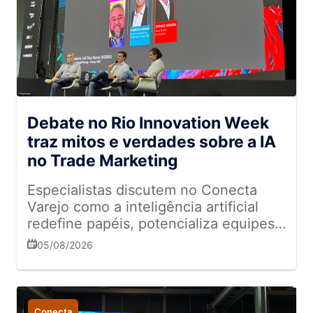
Debate no Rio Innovation Week
traz mitos e verdades sobre a IA
no Trade Marketing
Especialistas discutem no Conecta
Varejo como a inteligência artificial
redefine papéis, potencializa equipes
de campo e transforma a gestão de
05/08/2026
dados no varejo
Conecta