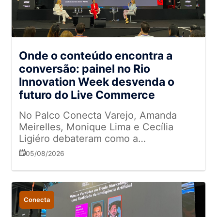
Onde o conteúdo encontra a
conversão: painel no Rio
Innovation Week desvenda o
futuro do Live Commerce
No Palco Conecta Varejo, Amanda
Meirelles, Monique Lima e Cecília
Ligiéro debateram como a
interatividade, a autenticidade e a
05/08/2026
integração entre as lojas físicas e o
ambiente digital estão redefinindo a
jornada de compra
Conecta