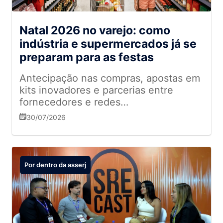
Natal 2026 no varejo: como
indústria e supermercados já se
preparam para as festas
Antecipação nas compras, apostas em
kits inovadores e parcerias entre
fornecedores e redes
supermercadistas são estratégias para
30/07/2026
alavancar as vendas de fim de ano
Por dentro da asserj