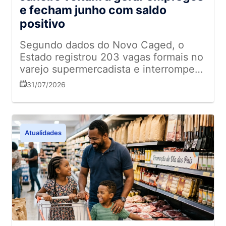
e fecham junho com saldo
positivo
Segundo dados do Novo Caged, o
Estado registrou 203 vagas formais no
varejo supermercadista e interrompeu
a sequência de resultados negativos
31/07/2026
dos meses anteriores
Atualidades