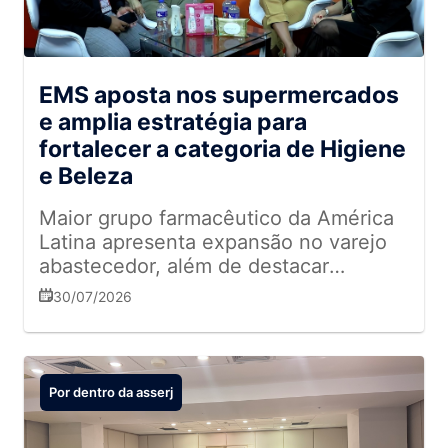
EMS aposta nos supermercados
e amplia estratégia para
fortalecer a categoria de Higiene
e Beleza
Maior grupo farmacêutico da América
Latina apresenta expansão no varejo
abastecedor, além de destacar
Dermacyd, OTCs e capacitação de
30/07/2026
equipes durante entrevista ao SRE
Cast
Por dentro da asserj