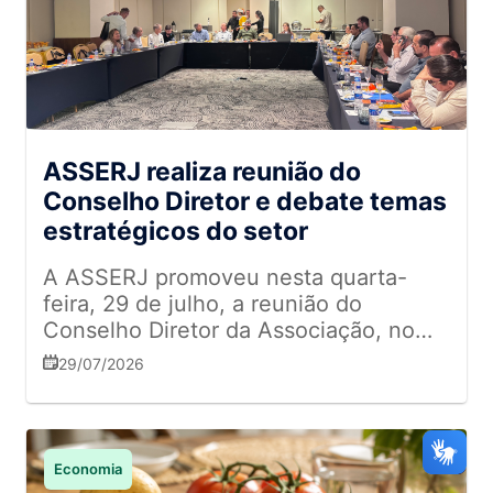
ASSERJ realiza reunião do
Conselho Diretor e debate temas
estratégicos do setor
A ASSERJ promoveu nesta quarta-
feira, 29 de julho, a reunião do
Conselho Diretor da Associação, no
Hotel Windsor Marapendi, na Barra da
29/07/2026
Tijuca. O encontro debateu pautas
estratégicas para o varejo
supermercadista, o atual cenário do
setor e projeções para o segundo
Economia
semestre do ano de 2026, dentre