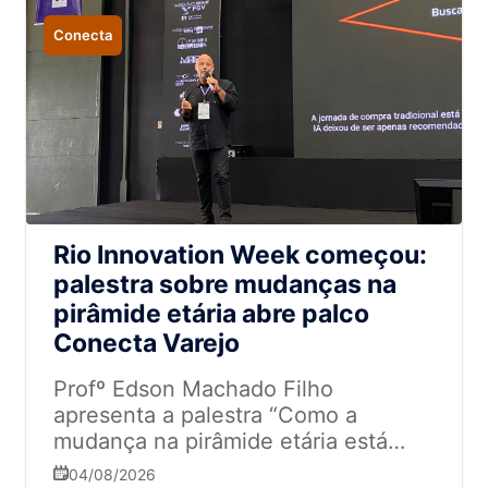
Conecta
Rio Innovation Week começou:
palestra sobre mudanças na
pirâmide etária abre palco
Conecta Varejo
Profº Edson Machado Filho
apresenta a palestra “Como a
mudança na pirâmide etária está
mudando os hábitos de consumo" na
04/08/2026