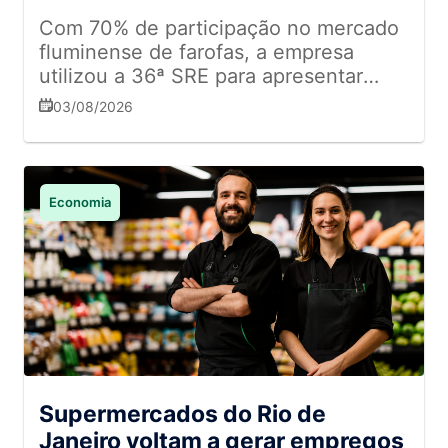
Com 70% de participação no mercado
fluminense de farofas, a empresa
utilizou a 36ª SRE para apresentar
números expressivos e anunciar
03/08/2026
lançamentos para o varejo
Economia
Supermercados do Rio de
Janeiro voltam a gerar empregos