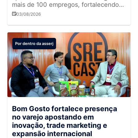
mais de 100 empregos, fortalecendo
sua presença no mercado fluminense
03/08/2026
Por dentro da asserj
Bom Gosto fortalece presença
no varejo apostando em
inovação, trade marketing e
expansão internacional