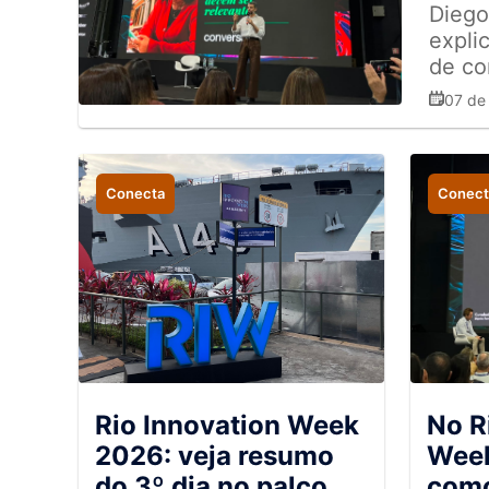
Diego
expli
de c
07 de
Conecta
Conect
Rio Innovation Week
No R
2026: veja resumo
Week
do 3º dia no palco
como