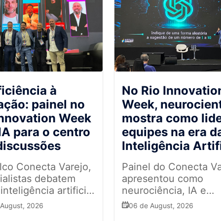
ficiência à
No Rio Innovatio
ação: painel no
Week, neurocient
Innovation Week
mostra como lide
 IA para o centro
equipes na era d
discussões
Inteligência Artif
lco Conecta Varejo,
Painel do Conecta Va
ialistas debatem
apresentou como
nteligência artificial
neurociência, IA e
rnou ferramenta para
comunicação podem
 August, 2026
06 de August, 2026
ão de valor
fortalecer a liderança