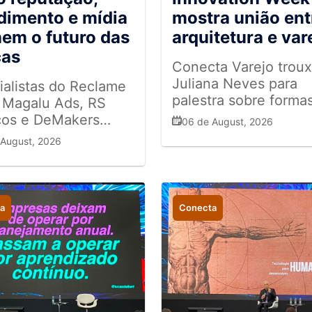
dimento e mídia
mostra união ent
nem o futuro das
arquitetura e var
cas
Conecta Varejo trou
Juliana Neves para
ialistas do Reclame
palestra sobre forma
 Magalu Ads, RS
redesenhar o varejo f
ços e DeMakers
06 de August, 2026
e tornar as experiênc
tem o papel da
 August, 2026
mais memoráveis
ança, da experiência
omnicanalidade na
ão com o
midor.
a
Conecta