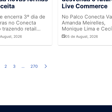
eceita
Live Commerce
e encerra 3º dia de
No Palco Conecta Va
tras no Conecta
Amanda Meirelles,
 trazendo retail
Monique Lima e Cecíl
 para empresas fora
Ligiéro debateram c
 August, 2026
05 de August, 2026
ústria
interatividade, a
autenticidade e a
integração entre as l
físicas e o ambiente
digital estão redefini
2
3
...
270
jornada de compra