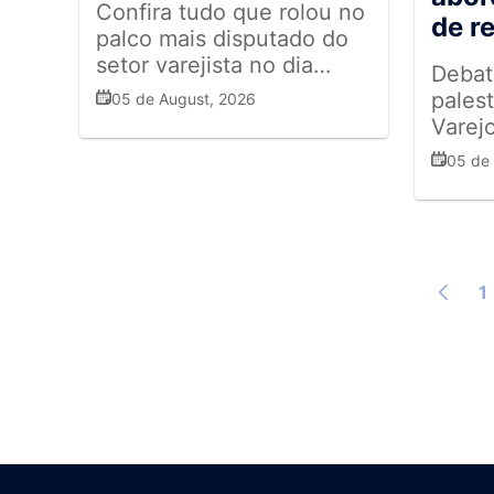
Confira tudo que rolou no
de r
palco mais disputado do
setor varejista no dia
Debat
05/08
pales
05 de August, 2026
Varejo
media
05 de
da ind
1