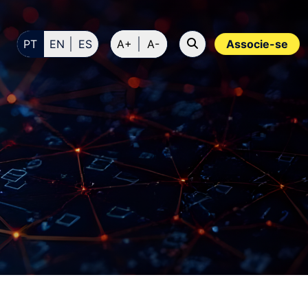
PT
EN
ES
A+
A-
Associe-se