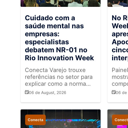
Cuidado com a
No R
saúde mental nas
Week
empresas:
apre
especialistas
Apoc
debatem NR-01 no
cinc
Rio Innovation Week
inter
Conecta Varejo trouxe
Paine
referências no setor para
mostr
explicar como a norma
compo
impacta o setor varejista
inova
06 de August, 2026
06 de
na prática
junto
rápid
Conecta
Conect