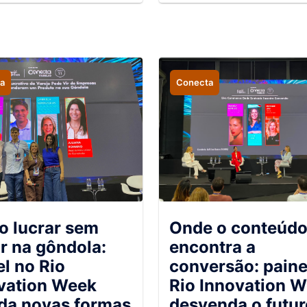
melhorar a tomada d
decisões e impulsion
resultados nas empr
a
Conecta
 lucrar sem
Onde o conteúd
r na gôndola:
encontra a
el no Rio
conversão: paine
vation Week
Rio Innovation 
da novas formas
desvenda o futur