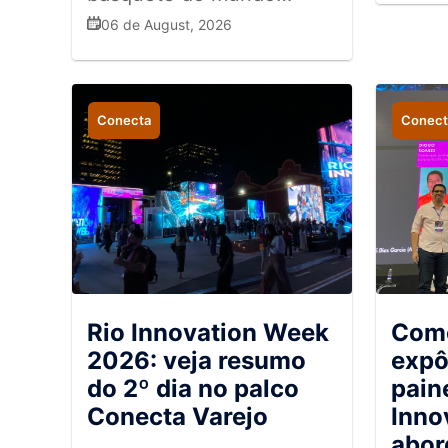
mostra como
06 de August, 2026
personalização,
entretenimento e
conexão emocional
ajudam a fortalecer o
Conecta
Conect
relacionamento com o
público e inspiram
estratégias para o varejo
Rio Innovation Week
Como
2026: veja resumo
expô
do 2º dia no palco
pain
Conecta Varejo
Inno
abor