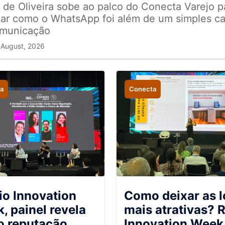
 de Oliveira sobe ao palco do Conecta Varejo p
car como o WhatsApp foi além de um simples ca
omunicação
 August, 2026
a
Conecta
io Innovation
Como deixar as l
, painel revela
mais atrativas? R
 reputação,
Innovation Week