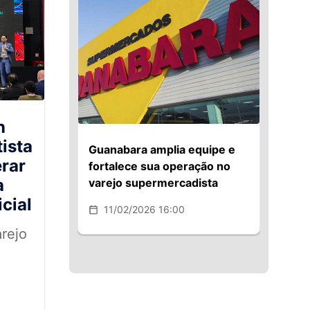
n
ista
Guanabara amplia equipe e
rar
fortalece sua operação no
a
varejo supermercadista
icial
11/02/2026 16:00
rejo
,