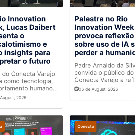
io Innovation
Palestra no Rio
, Lucas Daibert
Innovation Week
senta o
provoca reflexão
alotimismo e
sobre uso de IA 
o insights para
perder a humani
pretar o futuro
Padre Arnaldo da Sil
convida o público do
l do Conecta Varejo
Conecta Varejo a refl
a como tecnologia,
homem como papel
rtamento humano e
06 de August, 2026
central em um mund
ção podem caminhar
 August, 2026
tomado por tecnolog
s em um mundo de
as transformações
a
Conecta