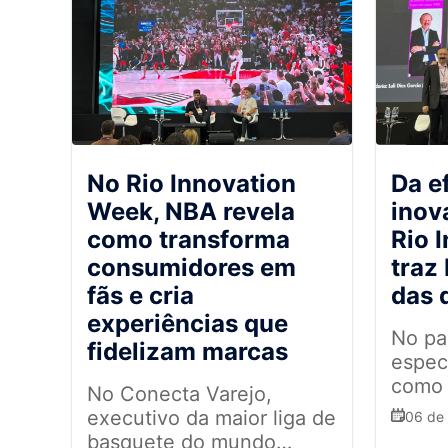
No Rio Innovation
Da e
Week, NBA revela
inov
como transforma
Rio 
consumidores em
traz
fãs e cria
das 
experiências que
No pa
fidelizam marcas
espec
como i
No Conecta Varejo,
se to
executivo da maior liga de
06 de
geraç
basquete do mundo