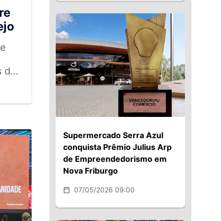
re
ejo
xe
s de
ísico
ias
Supermercado Serra Azul
conquista Prêmio Julius Arp
de Empreendedorismo em
Nova Friburgo
07/05/2026 09:00