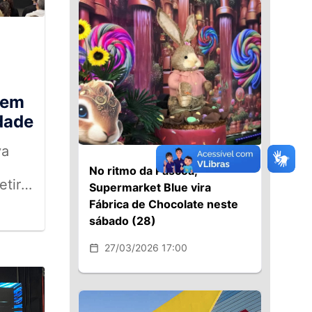
sem
dade
va
No ritmo da Páscoa,
etir o
Supermarket Blue vira
Fábrica de Chocolate neste
o
sábado (28)
ia
27/03/2026 17:00