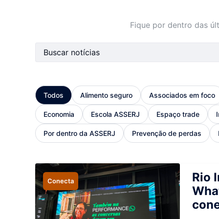
Fique por dentro das ú
Barra de busca
Todos
Alimento seguro
Associados em foco
Economia
Escola ASSERJ
Espaço trade
Por dentro da ASSERJ
Prevenção de perdas
Rio 
Conecta
What
cone