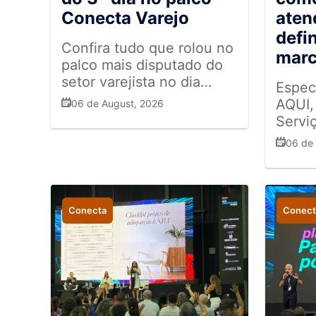
Conecta Varejo
aten
defi
Confira tudo que rolou no
mar
palco mais disputado do
setor varejista no dia
Espec
06/08
AQUI,
06 de August, 2026
Servi
discu
06 de
confi
e da 
relaç
consu
Conecta
Conect