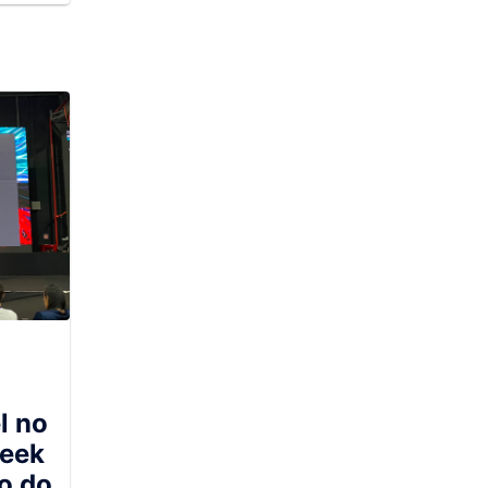
e
ar
esas
o
l no
Week
o do