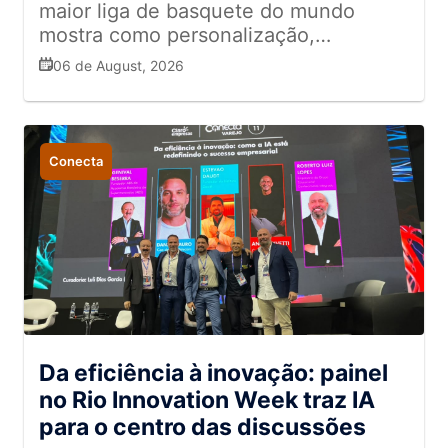
maior liga de basquete do mundo
mostra como personalização,
entretenimento e conexão emocional
06 de August, 2026
ajudam a fortalecer o relacionamento
com o público e inspiram estratégias
para o varejo
Conecta
Da eficiência à inovação: painel
no Rio Innovation Week traz IA
para o centro das discussões