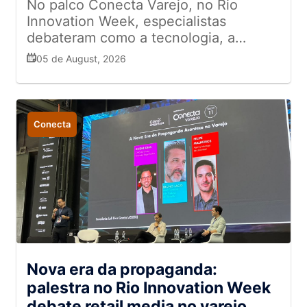
No palco Conecta Varejo, no Rio
Innovation Week, especialistas
debateram como a tecnologia, a
análise de dados e a inteligência
05 de August, 2026
artificial estão redefinindo a
competitividade e a eficiência
operacional das empresas
Conecta
Nova era da propaganda:
palestra no Rio Innovation Week
debate retail media no varejo