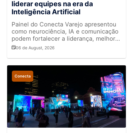
liderar equipes na era da
Inteligência Artificial
Painel do Conecta Varejo apresentou
como neurociência, IA e comunicação
podem fortalecer a liderança, melhorar
a tomada de decisões e impulsionar
06 de August, 2026
resultados nas empresas
Conecta