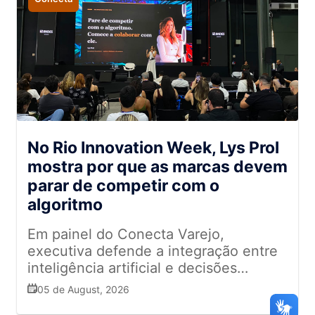
No Rio Innovation Week, Lys Prol
mostra por que as marcas devem
parar de competir com o
algoritmo
Em painel do Conecta Varejo,
executiva defende a integração entre
inteligência artificial e decisões
humanas para aumentar vendas,
05 de August, 2026
personalizar a experiência do cliente e