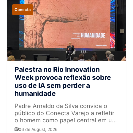
Conecta
Palestra no Rio Innovation
Week provoca reflexão sobre
uso de IA sem perder a
humanidade
Padre Arnaldo da Silva convida o
público do Conecta Varejo a refletir
o homem como papel central em um
mundo tomado por tecnologia
06 de August, 2026