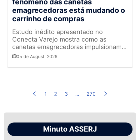
fenômeno das canetas
emagrecedoras está mudando o
carrinho de compras
Estudo inédito apresentado no
Conecta Varejo mostra como as
canetas emagrecedoras impulsionam
novas categorias, reduzem o consumo
05 de August, 2026
de ultraprocessados e redesenham
oportunidades para os supermercados
1
2
3
...
270
Minuto ASSERJ