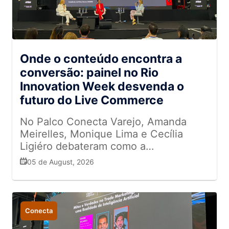
Onde o conteúdo encontra a
conversão: painel no Rio
Innovation Week desvenda o
futuro do Live Commerce
No Palco Conecta Varejo, Amanda
Meirelles, Monique Lima e Cecília
Ligiéro debateram como a
interatividade, a autenticidade e a
05 de August, 2026
integração entre as lojas físicas e o
ambiente digital estão redefinindo a
jornada de compra
Conecta