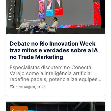
Debate no Rio Innovation Week
traz mitos e verdades sobre a IA
no Trade Marketing
Especialistas discutem no Conecta
Varejo como a inteligência artificial
redefine papéis, potencializa equipes
de campo e transforma a gestão de
05 de August, 2026
dados no varejo
Conecta