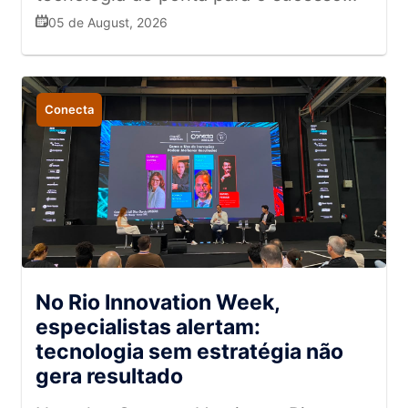
das marcas está na conexão humana,
05 de August, 2026
no entusiasmo e no respeito
Conecta
No Rio Innovation Week,
especialistas alertam:
tecnologia sem estratégia não
gera resultado