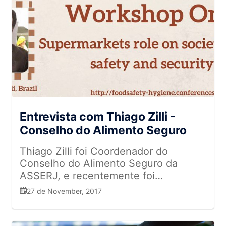
motivacional com Alberto Roitman,
da Nexialistas, que fez uma
dinâmica super criativa sobre união
e trabalho em equipe. Após a
palestra e homenagens,
promovemos um delicioso coquetel
com nossos patrocinadores Sadia,
Masquerpan, Brasil Kirin/
Eisembahn, Benassi para
Entrevista com Thiago Zilli -
confraternizar e celebrar as
Conselho do Alimento Seguro
conquistas deste ano. Para Fábio
Queiróz, presidente da Asserj, o
Thiago Zilli foi Coordenador do
evento reforça o propósito da
Conselho do Alimento Seguro da
associação, que é unir os
ASSERJ, e recentemente foi
supermercadistas. - Percebemos
convidado para palestrar na principal
27 de November, 2017
que poderíamos unir os profissionais
conferência sobre o tema, realizada
técnicos, então, a ideia da junção
em Atenas, na Grécia - '7th European
dos conselhos é para que haja uma
Food Safety & Standards Conference'.