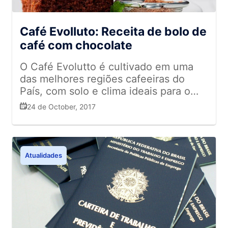
fim do imposto sindical obrigatório,
proporcionar a geração de empregos.
para pessoas da terceira idade. - Estão
novos tipos de jornadas, justiça
“Não tenho dúvida de que ela vai
aqui 300 idosos que estão nos dando
gratuita, foram alguns dos assuntos
propiciar maior segurança jurídica ao
uma lição extraordinária, que é voltar à
Café Evolluto: Receita de bolo de
abordados em nosso workshop. Se
empresário, o que afeta diretamente a
atividade nessa idade. Eu tenho
café com chocolate
você deseja se aprofundar no tema e
sua confiança ao empreender, sem
certeza que eles vão inspirar muita
entender os impactos da
que os direitos básicos do trabalhador
O Café Evolutto é cultivado em uma
gente que frequenta os
modernização, pode encontrar no site
sejam desrespeitados.” De acordo com
das melhores regiões cafeeiras do
supermercados, ao vê-los na labuta do
do Sebrae cartilhas e estudos sobre o
Queiroz, o evento “é uma
País, com solo e clima ideais para o
dia a dia, com competência e
assunto. Quem assina o artigo é Fábio
oportunidade de começar a entender
plantio de café. Apresentado nas
dedicação. O Rio precisa desses
24 de October, 2017
Queiroz, presidente da Asserj
o que os órgãos do Judiciário estão
versões Tradicional e Extra Forte,
exemplos. Os supermercados, em
pensando (sobre a reforma). É um
Evolutto é a tradução perfeita do
parceria com a Prefeitura, estão
debate ainda inicial, mas é
“jeitinho mineiro” de preparar o melhor
fazendo um grande trabalho pela
fundamental que nas nossas tomadas
café. O Café Evolutto é o produto
cidade – afirmou Crivella, em
Atualidades
de decisão, nas tomadas de decisão
pioneiro da Cooxupé, uma das maiores
cerimônia no Palácio da Cidade, em
do empresário, a gente já tenha um
e mais importantes cooperativas de
Botafogo. O presidente da Asserj,
norte de quem efetivamente conferirá
café do mundo. É garantia de origem e
Fábio Queiroz, contou que a ideia
interpretação à modernização
qualidade, através da seleção dos
surgiu após um telefonema do
trabalhista, que é o Judiciário”,
grãos, rigoroso controle de
prefeito, que pediu o apoio dos
complementou. O evento também
classificação e a torrefação no ponto
supermercados para inserir