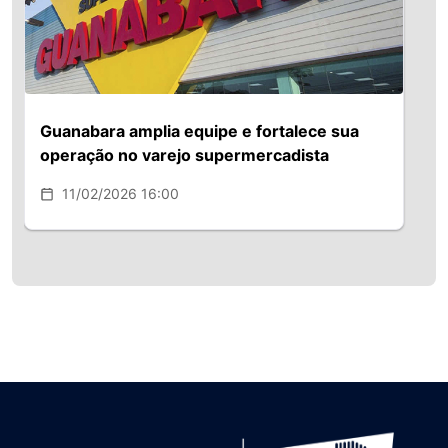
importante é que há três meses atrás
compramos um equipamento chamado
Bactofuga, fabricado pela Tetrapak.
Depois que o produto passa pela
pasteurização, o aparelho refiltra o
leite, para que fique com o mínimo de
Guanabara amplia equipe e fortalece sua
bactérias. Isso faz com que possa ser
operação no varejo supermercadista
consumido tanto por crianças e idosos.
No setor de queijo minas frescal não
11/02/2026 16:00
tem ninguém usando. Já fomos
reconhecidos com o conceito máximo,
MUITO BOM, em todos os quesitos da
análise pela ProTeste (Associação
Brasileira de Defesa do
Consumidor).Vale destacar também os
prêmios conquistados: TOP BGARJ e
Melhores dos Gêneros 2013: Melhor
Indústria Nacional de Laticínios,
certificados pela Bolsa de Gênero