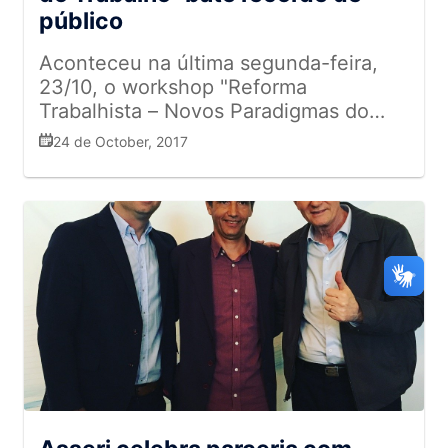
de maior inclusão e compromisso das
e colaboradores. Para o setor
outras tarefas, é bom se preparar para,
possuem área de prevenção de
público
empresas que representa nas
supermercadista, representa um
no futuro, ver uma loja cheia de robôs
perdas têm até 2% a menos de
comunidades que atendem, é pioneira
grande avanço, já que, atualmente,
ao entrar em um dos estabelecimentos
Aconteceu na última segunda-feira,
perdas do que as empresas que não
no Brasil (só havendo casos de
estamos submetidos a uma legislação
da empresa. Fonte:
23/10, o workshop "Reforma
possuem. Então, é realmente uma
empresas que fazem isso de maneira
ultrapassada com as necessidades do
Techmundo/Reuters
Trabalhista – Novos Paradigmas do
área que as empresas devem pensar
isolada e sem qualquer respaldo) e
século XXI. Entendemos que essa
Direito do Trabalho", promovido pelo
em implantar. Contem com a Asserj
24 de October, 2017
visa a maior humanização, e maior
medida irá diminuir a distância do
Espaço Intelectual e pelo Sebrae, com
para isso, ainda temos muito a
participação das empresas nas
Brasil em relação aos países
organização da Asserj. O evento
crescer nessa área!".
decisões de compras que promovam
desenvolvidos. O desafio De acordo
registrou recorde de público na Sala
uma maior sustentabilidade,
com a Confederação Nacional da
Cecília Meireles, na Lapa, com mais de
responsabilidade social e equilíbrio da
Indústria (CNI), o desafio de fazer com
700 presentes para assistir as 8
cadeia de distribuição de alimentos.
que as relações de trabalho
palestras do dia. O ministro do
Fale sobre sua trajetória profissional.
privilegiem o diálogo e confiram
Supremo Tribunal Federal (STF), Luís
Sou médico veterinário formado pela
segurança jurídica para os envolvidos
Roberto Barroso, abriu os debates do
Universidade Federal Fluminense
é também o desafio de garantir
dia reforçando a necessidade de
(UFF). Quando entrei na faculdade
sustentabilidade para as empresas,
mudanças no setor trabalhista. Em sua
esperava cuidar de gatos e cachorros,
competitividade no mercado nacional
palestra, chamada A Justiça do
mas vi no mercado que a área de
e internacional e de estimular a
Trabalho e o Direito do Trabalho: antes
segurança dos alimentos atuava em
geração de empregos. Novos modelos
e depois da Reforma Trabalhista, ele