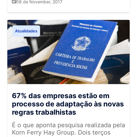
trabalhado nesse sentido. O ponto
08 de November, 2017
postei enaltecendo o trabalho de
recheada com essa iguaria. Aprenda e
alto de 2017 foi a Escola de
todos, e ali surgiu o convite de uma
faça! Receita SADIA – Expositor Super
Aprimoramento em Gestão, estamos
organizadora do evento. Ela entrou em
Rio Preview INGREDIENTES 2 fatias de
desenvolvendo as pessoas de RH
contato perguntando se eu poderia
Presunto Tipo Parma Sadia picado em
das empresas associadas, e hoje é
Atualidades
agregar um pouco do meu
cubos pequenos 1 berinjela 6 colheres
mais um evento para esse
conhecimento para a conferência. A
(sopa) de queijo cottage 2 colheres
desenvolvimento. Fazemos palestras
partir do momento que vi que poderia
(sopa) de ervas frescas picadas
dentro do nosso Conselho e eventos
expandir o trabalho do Conselho e da
(salsinha, cebolinha, manjericão,
externos, como jogos de empresa,
Associação para outros segmentos,
tomilho, alecrim, orégano) Para
treinamento no Escape 60. Nosso
como acadêmicos, políticos, queria ver
começar, corte a berinjela em 3 partes
propósito é reunir o grupo, onde
se teríamos um retorno positivo, e foi
iguais, retire parte da polpa de cada
através de ferramentas atualizadas
exatamente isso que aconteceu.
um dos pedaços (reserve a polpa para
conseguimos trabalhar os processos
Apresentei o trabalho da Asserj em
preparar outra receita), formando um
67% das empresas estão em
de RH!”. Roberta Lazolli – Conselho
Food Safety (segurança de alimentos),
tipo de “copo”. Em um recipiente que
processo de adaptação às novas
do Alimento Seguro “2017 foi um
onde coordenei o conselho junto com
possa ir ao microondas, coloque as
regras trabalhistas
ano muito importante para o
a Roberta Lazolli, durante dois anos.
berinjelas e um pouco de água
Conselho do Alimento Seguro, com
Junto com essa pauta, começamos a
(aproximadamente 1 copo, somente
É o que aponta pesquisa realizada pela
a mudança da prefeitura e com a
trabalhar um tema muito importante
para forrar o fundo do recipiente).
Korn Ferry Hay Group. Dois terços
mudança da subsecretária da