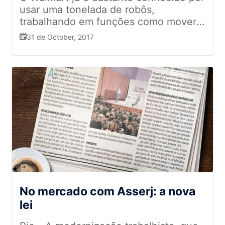
duas coisas estão relacionadas, esse é
de custo mais eficiente (66%) e maior
usar uma tonelada de robôs,
competência da equipe, no contexto
um tema que debatíamos nas reuniões
engajamento dos funcionários (53%).
trabalhando em funções como mover
de ajuda mútua. Fizemos o
de Conselho e Câmaras Técnicas junto
A consultoria ouviu 254 empresas de
objetos pesados e organizar seus
seminário jurídico e o congresso da
31 de October, 2017
aos órgãos reguladores. Essa questão
portes e áreas variadas. Cerca de 76%
estoques. Mas parece que agora eles
reforma trabalhista, ambos
de descarte dos alimentos. O que
delas afirmam que a reforma trará
não está mais limitados a ficar em seus
idealizados com o Conselho, então
discutimos foi a questão da segurança
benefícios, enquanto 22% dizem que
armazéns: eles agora também estão
para 2018 teremos de superar as
do alimentos ser tratada como risco, e
terão dificuldades. Fonte: Folha de S.
utilizando autômatos para checar
propostas apresentadas esse ano. É
não apenas como legislação. Foi muito
Paulo
inventário, preços e até itens
enriquecedor, pois ficamos sempre
debatido a identificação rápida de
colocados fora do lugar. Segundo
em busca de melhorar o nosso
qualidade dos alimentos expostos no
a Reuters, a companhia já
desempenho!”. André Portes –
varejo, são muitas ferramentas que
disponibilizou seus robôs em 50 lojas
Conselho de Comunicação e
ainda precisam de validações para que
diferentes nos EUA. Os robôs são uma
Marketing “É um grande desafio
sejam consideradas eficazes. A maior
criação da empresa californiana Bossa
trabalhar com o conselho de
preocupação é tentar reduzir o
Nova Robotics, e chamam a atenção
comunicação e marketing, pois
descarte de alimentos próprios para
por seu enorme braço robótico que
unimos o marketing dos
consumo. Como foi sua atuação na
escaneia prateleiras inteiras de uma só
No mercado com Asserj: a nova
supermercados, e são informações e
criação do Conselho do Alimento
vez. Ao notar algo de errado, o
lei
ativações que preferem não expor,
Seguro da ASSERJ? Acredito que
equipamento envia o aviso para o
afinal, estamos juntos, mas somos
fizemos um trabalho bacana de