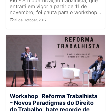
Rio - A modernização trabalhista, que
sistema para que um funcionário possa
concorrentes. Porém, em 2018
aproximação com as entidades
entrará em vigor a partir de 11 de
fazer a correção. Quando não estão
vamos trabalhar essa união para
regulamentadoras e a Associação. O
novembro, foi pauta para o workshop
em ação, por sua vez, eles ficam em
aproveitarmos o que cada um tem
conselho deu maior respaldo para os
gratuito que promovemos nessa última
modo de espera em estações de
de melhor!”. Keila Prates – Conselho
25 de October, 2017
supermercados associados, que até
segunda-feira, em parceria com o
recarga até receberem novas ordens
de Prevenção de Perdas “O
então não tinham a quem recorrer em
Sebrae e o Espaço Intelectual, na
de um controlador. Você pode conferir
conselho de prevenção de perdas
dúvidas que ultrapassassem as
Lapa. Com a temática 'Reforma
eles em atividade no vídeo abaixo:
acaba de completar um ano de
barreiras de suas empresas. Então,
Trabalhista Novos Paradigmas do
https://youtu.be/_j2oh432RFY Vale
existência. Nosso conselho funciona
minha atuação no conselho foi de
Direito do Trabalho', recebemos
notar que, apesar da novidade, o
um pouco diferente, temos um
começar algo que está vem sendo
ministros, desembargadores e
Walmart avisa que isso não tem como
publico que vem de supermercado e
construído, e foi a maior vitória minha,
advogados, esclarecendo todos os
objetivo reduzir ou cortar funcionários.
varejo em geral, como lojas de
do Fábio Queiroz e da Roberta Lazolli,
pontos sobre as mudanças das
A ideia, com esses autômatos, é
confecção, farmácias. Assim,
em conduzir esse inicio, e enfatizar a
relações trabalhistas. Necessidades do
executar tarefas que são “repetitivas,
conseguimos juntar mais
importância do trabalho desenvolvido.
século XXI A Asserj acredita que a
previsíveis e manuais”, para que os
conhecimento sobre a área em
Ganhamos mais confiança dos
modernização trabalhista vai contribuir
empregados da companhia possam se
nossas reuniões. Esse ano tivemos a
associados com o nosso trabalho
para a geração de empregos,
focar em atender os clientes, por
felicidade de descobrir por uma
frente aos órgãos regulamentadores. A
melhorando as condições no ambiente
Workshop "Reforma Trabalhista
exemplo. Considerando que a
pesquisa realizada pela Sociedade
organização de uma Associação
de trabalho, trazendo flexibilidade e
empresa tem testado cada vez mais
– Novos Paradigmas do Direito
Brasileira de Varejo e Consumo -
Empresarial em prol desta expectativa,
mais segurança para os empregadores
tecnologias de automação para várias
SBVC, que as empresas que
do Trabalho" bate recorde de