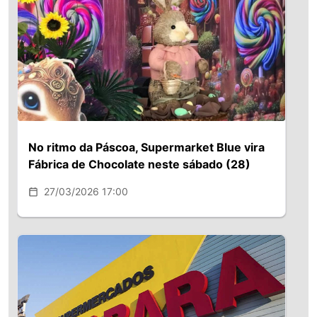
muito. Além do que, temos a
16:30 Encerramento por Fábio Rossi
“quebra” que o queijo minas dá (o soro
estatística de que os idosos tem uma
de Queiróz.
que ele perde). Estamos
tendência a depressão por se sentirem
desenvolvendo uma nova embalagem
inúteis, então, no momento que os
termoformada, essa embalagem
trazemos de volta ao mercado de
proporciona ao queijo uma espécie de
trabalho, nem que seja em um período
vácuo, e o soro ficaria compactado
mais curto, isso trás saúde para eles.
dentro do produto. O queijo fresco tem
Desafogamos hospitais, as famílias
o soro como característica. Além do
ficam mais seguras e felizes.
treinamento, investimentos em
No ritmo da Páscoa, Supermarket Blue vira
Queremos agradecer a Asserj por estar
prestação de serviços e roteirização.
Fábrica de Chocolate neste sábado (28)
conosco nessa parceria, pois sem
Somos uma prestadora de serviços aos
27/03/2026 17:00
vocês não seria possível. Também
varejistas. Temos mais de 70
participaram da cerimônia os
promotores no Rio de Janeiro. E em
secretários municipais Pedro
2018 estaremos na 30ª Super Rio
Fernandes (Assistência Social e
Expofood apresentando o nosso queijo
Direitos Humanos) e Clarissa
minas frescal. ASSERJ: Por último, nos
Garotinho (Desenvolvimento, Emprego
conte os diferenciais da Sol Brilhante
e Inovação).
RODRIGO SIMÕES: Um fator