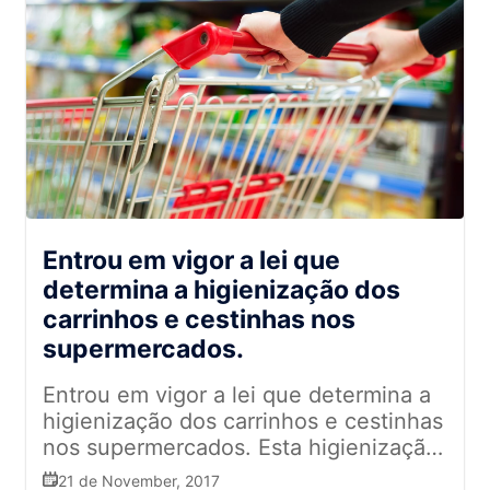
interação multidisciplinar, onde
"O convite que recebi da organização
daqui vamos extrair conteúdo. O
deste evento mundial de Segurança
Jurídico está perto do RH, por
dos Alimentos para apresentar um
exemplo, e isso faz todo sentido,
Workshop, e ainda sendo Honorable
quando eles podem ter um
Speaker e Poster Judge, foi
pensamento diferenciado. O
justamente pelo reconhecimento do
propósito desse evento também é
trabalho que a nova gestão da ASSERJ
provar que unidos somos mais fortes
(com o Fábio Queiroz como presidente
em todas as vertentes. Alberto
e eu como Coordenador do Conselho
Roitman, CEO da empresa
do Alimento Seguro) está fazendo
Entrou em vigor a lei que
Nexialistas, promoveu a palestra
nesse contexto no estado do Rio de
determina a higienização dos
‘Pintando um 2018 diferente’,
Janeiro.", conta Thiago. Ele afirma que
carrinhos e cestinhas nos
transmitindo uma mensagem de
pode mostrar para o mundo o case do
supermercados.
otimismo para as pessoas. - 2017 foi
segmento supermercadista do Rio de
um ano difícil, e 2018 também pode
Janeiro, que, através da ASSERJ,
Entrou em vigor a lei que determina a
ser para aqueles que não se
agora está se organizando para fazer
higienização dos carrinhos e cestinhas
reinventarem. Vivemos um mercado
parte de um movimento global de
nos supermercados. Esta higienização
competitivo, mas não podemos
redução do desperdício e preocupação
precisará ser feita diariamente e o
desenvolver o ‘desculpability’ que é
21 de November, 2017