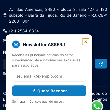
Av. das Américas, 2480 - bloco 3, sala 127 a 130
subsolo - Barra da Tijuca, Rio de Janeiro - RJ, CEP:
22631-004
(21) 2584-6334
saa@asserj.com.br
Newsletter ASSERJ
Newsletter
Receba as principais notícias do setor
supermercadista e informações exclusivas
para associados.
Receba notícias e atualizações do setor
Quero Receber
© 2025 ASERJ – Associação de Supermercados do
Estado do Rio de Janeiro. Todos os direitos
Sem spam. Cancele quando quiser.
reservados.