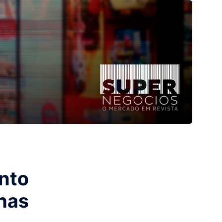
nto
has