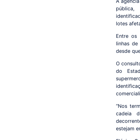
A agência
pública,
identific
lotes afet
Entre os 
linhas de
desde que 
O consult
do Estad
supermer
identifi
comercial
“Nos ter
cadeia d
decorrent
estejam e