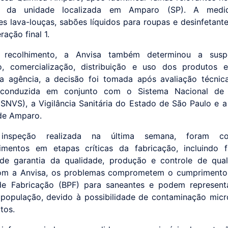
o da unidade localizada em Amparo (SP). A medi
es lava-louças, sabões líquidos para roupas e desinfetante
ação final 1.
recolhimento, a Anvisa também determinou a sus
o, comercialização, distribuição e uso dos produtos e
 agência, a decisão foi tomada após avaliação técnic
o conduzida em conjunto com o Sistema Nacional de V
 (SNVS), a Vigilância Sanitária do Estado de São Paulo e a 
 de Amparo.
 inspeção realizada na última semana, foram con
imentos em etapas críticas da fabricação, incluindo f
de garantia da qualidade, produção e controle de qua
om a Anvisa, os problemas comprometem o cumprimento
de Fabricação (BPF) para saneantes e podem represent
população, devido à possibilidade de contaminação micr
tos.