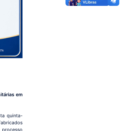
itárias em
ta quinta-
fabricados
o processo