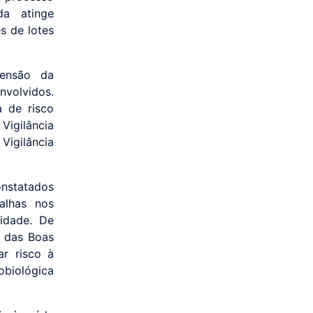
da atinge
s de lotes
pensão da
nvolvidos.
a de risco
igilância
Vigilância
statados
alhas nos
lidade. De
 das Boas
ar risco à
obiológica