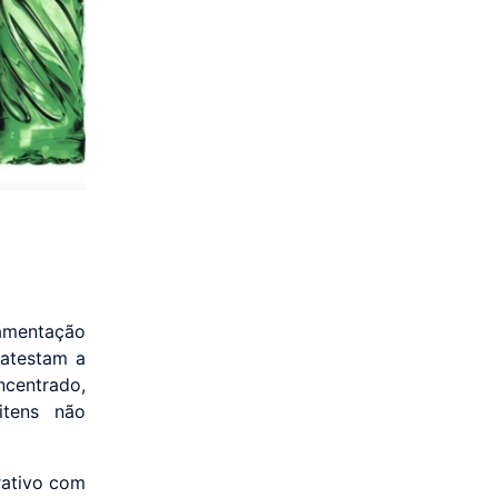
amentação
 atestam a
ncentrado,
itens não
rativo com