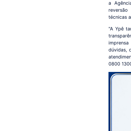
a Agência
reversão
técnicas a
"A Ypê t
transpar
imprensa
dúvidas, 
atendimen
0800 1300