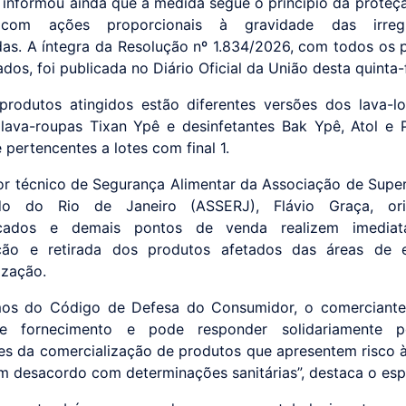
 informou ainda que a medida segue o princípio da proteç
 com ações proporcionais à gravidade das irregu
adas. A íntegra da Resolução nº 1.834/2026, com todos os 
ados, foi publicada no Diário Oficial da União desta quinta-f
produtos atingidos estão diferentes versões dos lava-l
 lava-roupas Tixan Ypê e desinfetantes Bak Ypê, Atol e 
pertencentes a lotes com final 1.
or técnico de Segurança Alimentar da Associação de Sup
o do Rio de Janeiro (ASSERJ), Flávio Graça, or
cados e demais pontos de venda realizem imedia
cação e retirada dos produtos afetados das áreas de 
ização.
mos do Código de Defesa do Consumidor, o comerciante 
e fornecimento e pode responder solidariamente 
es da comercialização de produtos que apresentem risco 
m desacordo com determinações sanitárias”, destaca o espe