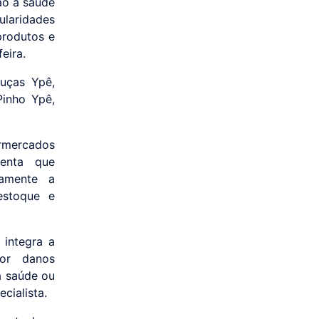
ão à saúde
laridades
produtos e
eira.
ouças Ypê,
Pinho Ypê,
ermercados
ienta que
tamente a
estoque e
integra a
por danos
à saúde ou
cialista.