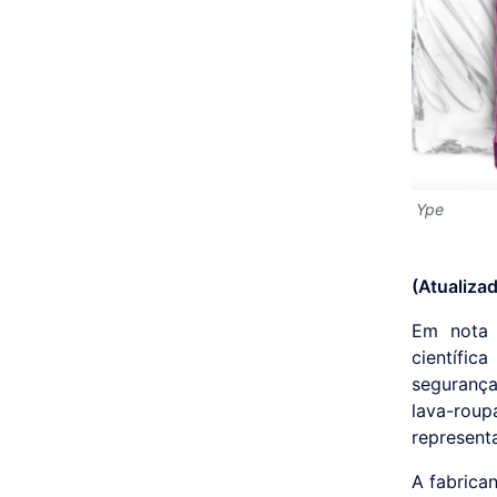
Ype
(Atualiza
Em nota 
científic
segurança
lava-rou
represent
A fabrica