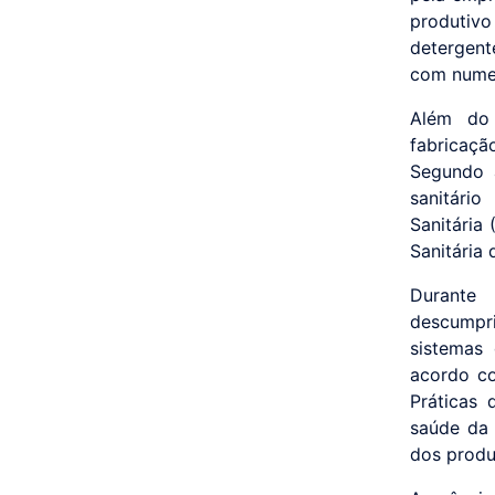
produtiv
detergent
com numer
Além do 
fabricaçã
Segundo a
sanitári
Sanitária
Sanitária
Durante
descumpr
sistemas 
acordo c
Práticas 
saúde da 
dos produ