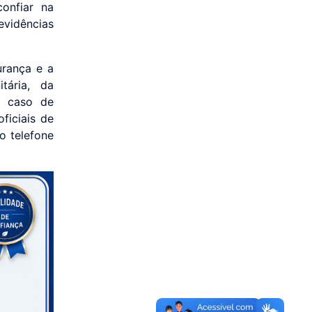
confiar na
vidências
rança e a
tária, da
m caso de
ficiais de
o telefone