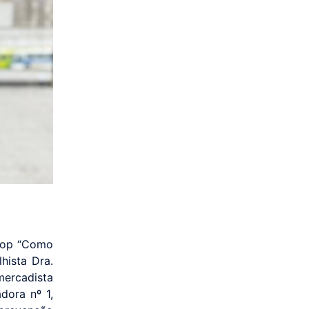
shop “Como
hista Dra.
mercadista
dora nº 1,