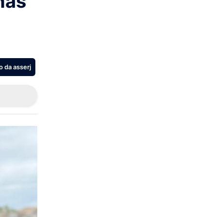
nas
o da asserj