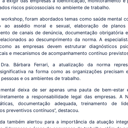
 a exigir das empresas a identificação, monitoramento e
dos riscos psicossociais no ambiente de trabalho.
 workshop, foram abordados temas como saúde mental co
o ao assédio moral e sexual, elaboração de planos
mento de canais de denúncia, documentação obrigatória e
 relacionados ao descumprimento da norma. A especiali
 como as empresas devem estruturar diagnósticos psico
cais e mecanismos de acompanhamento contínuo previstos
Dra. Bárbara Ferrari, a atualização da norma repre
ignificativa na forma como as organizações precisam 
 pessoas e os ambientes de trabalho.
 mental deixa de ser apenas uma pauta de bem-estar 
diretamente a responsabilidade legal das empresas. A 
áticas, documentação adequada, treinamento de lid
s preventivos contínuos”, destacou.
a também alertou para a importância da atuação integ