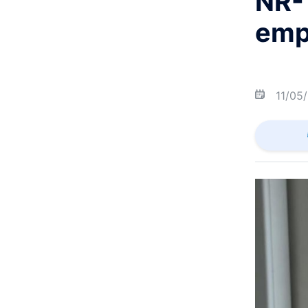
NR-1
emp
11/05