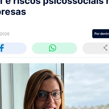
 e riscos psicossociais 
resas
/2026
Por dentr