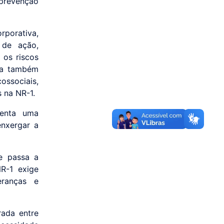
 prevenção
rporativa,
 de ação,
 os riscos
sta também
ssociais,
 na NR-1.
senta uma
enxergar a
e passa a
NR-1 exige
eranças e
rada entre