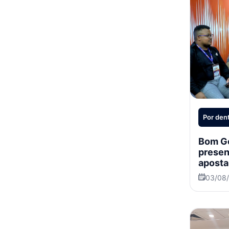
Por dent
Bom Go
presen
aposta
trade 
03/08
intern