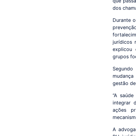
que passa
dos chama
Durante o
prevençã
fortaleci
jurídicos
explicou
grupos fo
Segundo 
mudança s
gestão de
“A saúde
integrar 
ações pr
mecanismo
A advogad