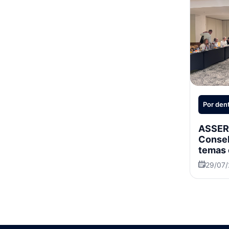
Por dent
ASSERJ
Consel
temas 
29/07