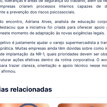
ico, lideranças e áreas de segurança do trabalho, além da n
presas criarem processos internos capazes de d
nte a prevenção dos riscos psicossociais.
do encontro, Adriana Alves, analista de educação corp
estacou que a iniciativa foi criada para oferecer apoio 
neste momento de adaptação às novas exigências legais.
jetivo é justamente ajudar o varejo supermercadista a tra
 prática. Muitas empresas ainda têm dúvidas sobre como in
de implantação da NR-1, quais prioridades devem ser ob
uturar ações efetivas dentro da rotina corporativa. O wo
ara trazer clareza, orientação e apoio técnico nesse 
 afirmou.
ias relacionadas