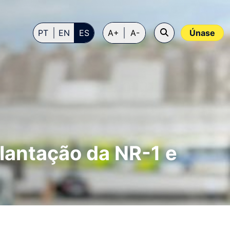
PT
EN
ES
A+
A-
Únase
antação da NR-1 e