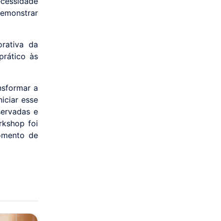
ecessidade
emonstrar
orativa da
prático às
nsformar a
iciar esse
servadas e
rkshop foi
momento de