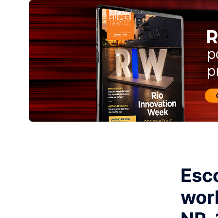
Esc
wor