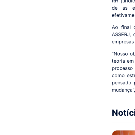
RH, juríd
de as em
efetivame
Ao final 
ASSERJ, d
empresas 
“Nosso ob
teoria em
processo 
como estr
pensado p
mudança”,
Notíc