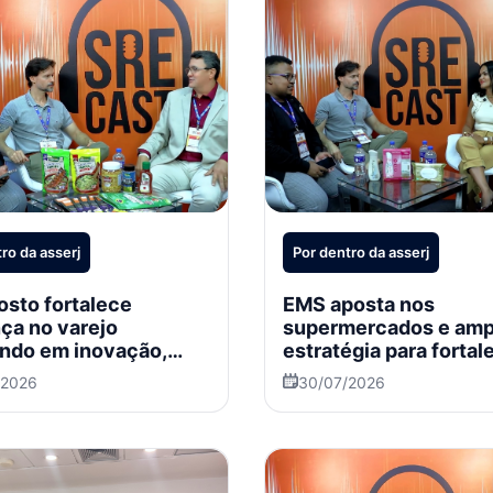
ro da asserj
Por dentro da asserj
sto fortalece
EMS aposta nos
ça no varejo
supermercados e amp
ndo em inovação,
estratégia para fortal
marketing e expansão
categoria de Higiene 
/2026
30/07/2026
acional
Beleza