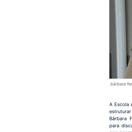
bárbara fer
A Escola 
estrutura
Bárbara F
para disc