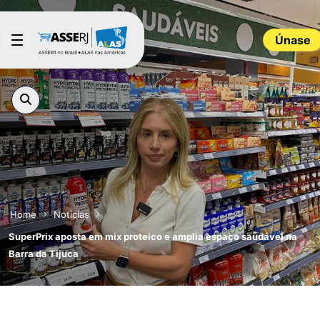
Saltar al contenido principal
Únase
Home
Noticias
SuperPrix aposta em mix proteico e amplia espaço saudável na
Barra da Tijuca