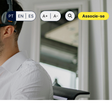
PT
EN
ES
A+
A-
Associe-se