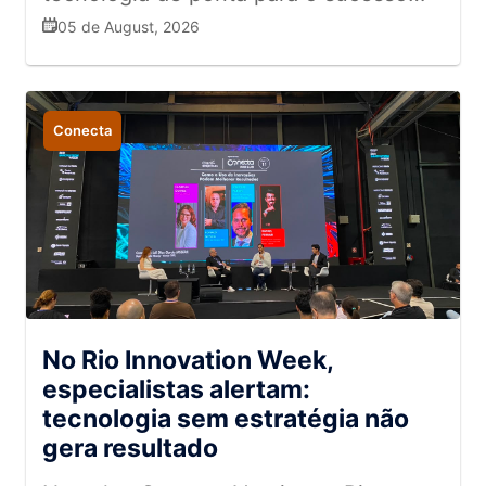
das marcas está na conexão humana,
05 de August, 2026
no entusiasmo e no respeito
Conecta
No Rio Innovation Week,
especialistas alertam:
tecnologia sem estratégia não
gera resultado