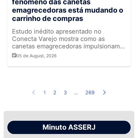
fenômeno das canetas
emagrecedoras está mudando o
carrinho de compras
Estudo inédito apresentado no
Conecta Varejo mostra como as
canetas emagrecedoras impulsionam
novas categorias, reduzem o consumo
05 de August, 2026
de ultraprocessados e redesenham
oportunidades para os supermercados
1
2
3
...
269
Minuto ASSERJ