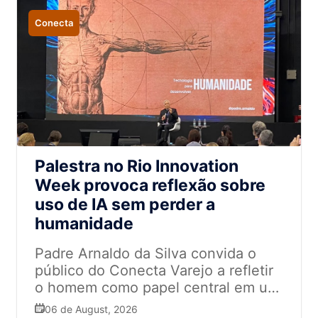
Conecta
Palestra no Rio Innovation
Week provoca reflexão sobre
uso de IA sem perder a
humanidade
Padre Arnaldo da Silva convida o
público do Conecta Varejo a refletir
o homem como papel central em um
mundo tomado por tecnologia
06 de August, 2026