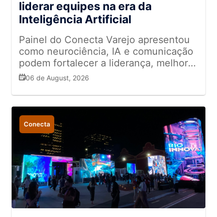
liderar equipes na era da
Inteligência Artificial
Painel do Conecta Varejo apresentou
como neurociência, IA e comunicação
podem fortalecer a liderança, melhorar
a tomada de decisões e impulsionar
06 de August, 2026
resultados nas empresas
Conecta