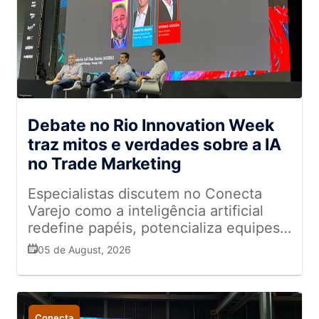
Debate no Rio Innovation Week
traz mitos e verdades sobre a IA
no Trade Marketing
Especialistas discutem no Conecta
Varejo como a inteligência artificial
redefine papéis, potencializa equipes
de campo e transforma a gestão de
05 de August, 2026
dados no varejo
Conecta