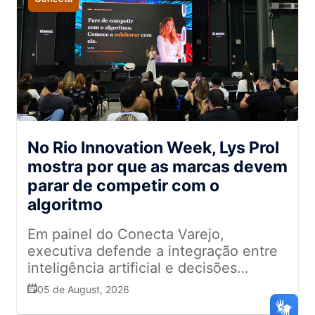
No Rio Innovation Week, Lys Prol
mostra por que as marcas devem
parar de competir com o
algoritmo
Em painel do Conecta Varejo,
executiva defende a integração entre
inteligência artificial e decisões
humanas para aumentar vendas,
05 de August, 2026
personalizar a experiência do cliente e