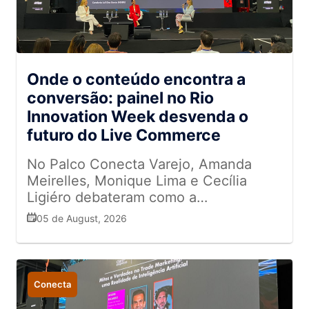
Onde o conteúdo encontra a
conversão: painel no Rio
Innovation Week desvenda o
futuro do Live Commerce
No Palco Conecta Varejo, Amanda
Meirelles, Monique Lima e Cecília
Ligiéro debateram como a
interatividade, a autenticidade e a
05 de August, 2026
integração entre as lojas físicas e o
ambiente digital estão redefinindo a
jornada de compra
Conecta