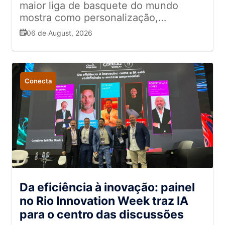
maior liga de basquete do mundo
mostra como personalização,
entretenimento e conexão emocional
06 de August, 2026
ajudam a fortalecer o relacionamento
com o público e inspiram estratégias
para o varejo
Conecta
Da eficiência à inovação: painel
no Rio Innovation Week traz IA
para o centro das discussões