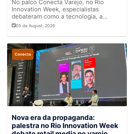
No palco Conecta Varejo, no Rio
Innovation Week, especialistas
debateram como a tecnologia, a
análise de dados e a inteligência
05 de August, 2026
artificial estão redefinindo a
competitividade e a eficiência
operacional das empresas
Conecta
Nova era da propaganda:
palestra no Rio Innovation Week
debate retail media no varejo