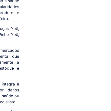
ão à saúde
laridades
produtos e
eira.
ouças Ypê,
Pinho Ypê,
ermercados
ienta que
tamente a
estoque e
integra a
por danos
à saúde ou
cialista.