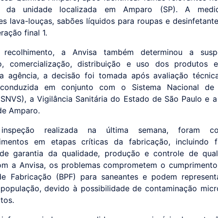
o da unidade localizada em Amparo (SP). A medi
es lava-louças, sabões líquidos para roupas e desinfetante
ação final 1.
recolhimento, a Anvisa também determinou a sus
o, comercialização, distribuição e uso dos produtos e
 agência, a decisão foi tomada após avaliação técnic
o conduzida em conjunto com o Sistema Nacional de V
 (SNVS), a Vigilância Sanitária do Estado de São Paulo e a 
 de Amparo.
 inspeção realizada na última semana, foram con
imentos em etapas críticas da fabricação, incluindo f
de garantia da qualidade, produção e controle de qua
om a Anvisa, os problemas comprometem o cumprimento
de Fabricação (BPF) para saneantes e podem represent
população, devido à possibilidade de contaminação micr
tos.