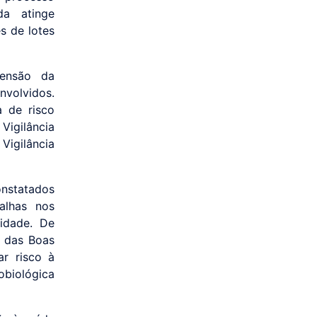
da atinge
s de lotes
pensão da
nvolvidos.
a de risco
igilância
Vigilância
statados
alhas nos
lidade. De
 das Boas
ar risco à
obiológica