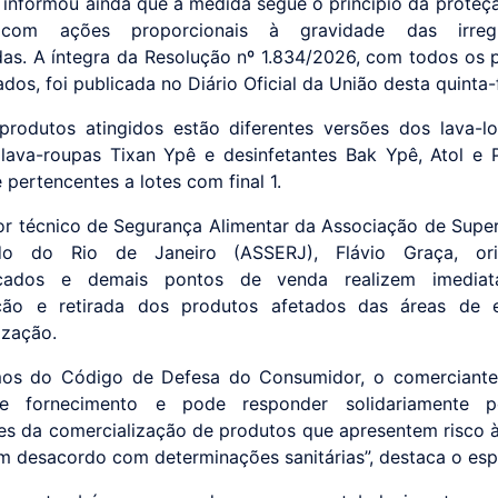
 informou ainda que a medida segue o princípio da proteç
 com ações proporcionais à gravidade das irregu
adas. A íntegra da Resolução nº 1.834/2026, com todos os 
ados, foi publicada no Diário Oficial da União desta quinta-f
produtos atingidos estão diferentes versões dos lava-l
 lava-roupas Tixan Ypê e desinfetantes Bak Ypê, Atol e 
pertencentes a lotes com final 1.
or técnico de Segurança Alimentar da Associação de Sup
o do Rio de Janeiro (ASSERJ), Flávio Graça, or
cados e demais pontos de venda realizem imedia
cação e retirada dos produtos afetados das áreas de 
ização.
mos do Código de Defesa do Consumidor, o comerciante 
e fornecimento e pode responder solidariamente 
es da comercialização de produtos que apresentem risco 
m desacordo com determinações sanitárias”, destaca o espe