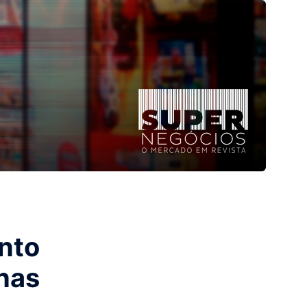
nto
has