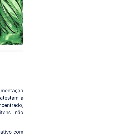
amentação
 atestam a
ncentrado,
itens não
rativo com