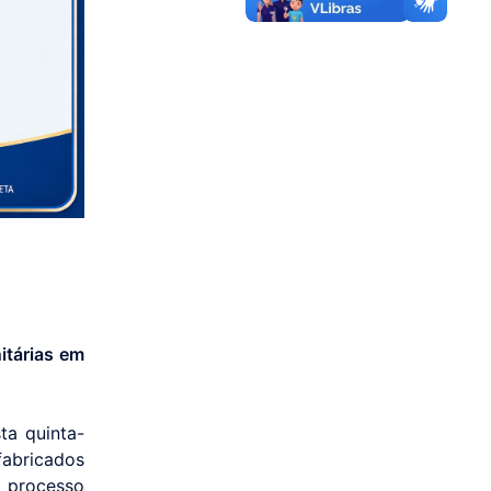
itárias em
ta quinta-
fabricados
o processo