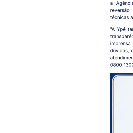
a Agência
reversão
técnicas a
"A Ypê t
transpar
imprensa
dúvidas, 
atendimen
0800 1300