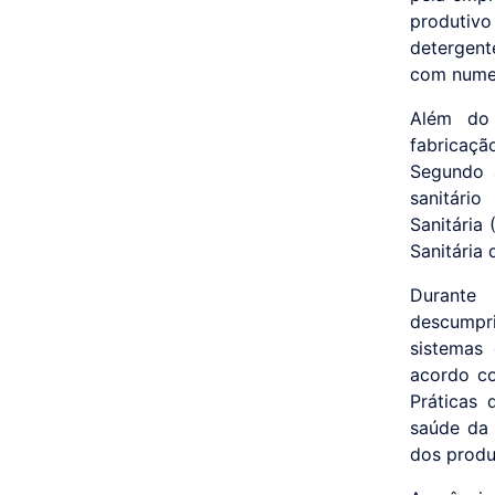
produtiv
detergent
com numer
Além do 
fabricaçã
Segundo a
sanitári
Sanitária
Sanitária
Durante
descumpr
sistemas 
acordo c
Práticas 
saúde da 
dos produ