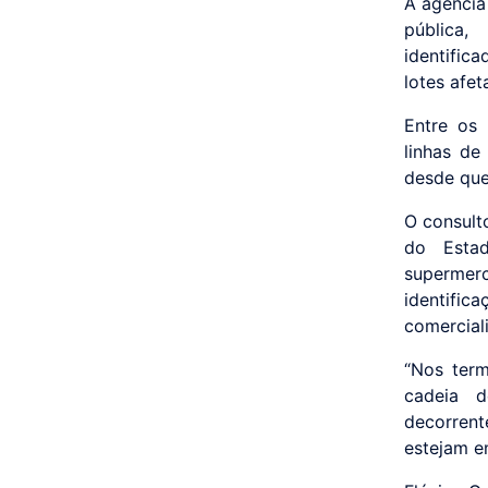
A agência
pública,
identific
lotes afet
Entre os 
linhas de
desde que 
O consult
do Estad
supermer
identifi
comercial
“Nos ter
cadeia d
decorrent
estejam e