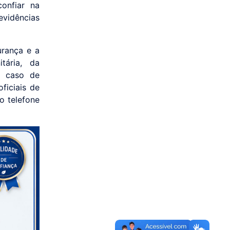
confiar na
vidências
rança e a
tária, da
m caso de
ficiais de
o telefone