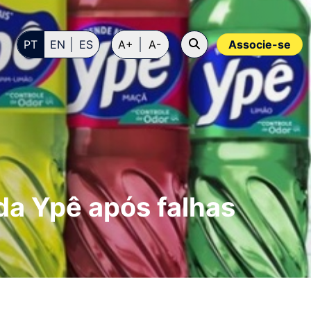
PT
EN
ES
A+
A-
Associe-se
da Ypê após falhas