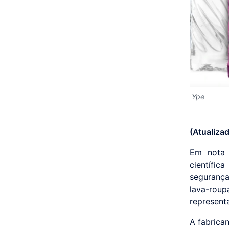
Ype
(Atualiza
Em nota 
científic
segurança
lava-rou
represent
A fabrica