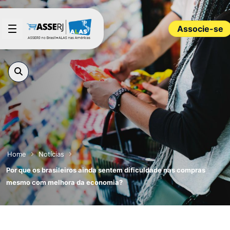
Pular para o Conteúdo principal
Associe-se
Home
Notícias
Por que os brasileiros ainda sentem dificuldade nas compras
mesmo com melhora da economia?