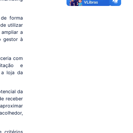
a de forma
e utilizar
 ampliar a
o gestor à
rceria com
litação e
 a loja da
tencial da
de receber
aproximar
acolhedor,
critérios