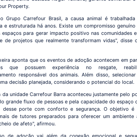
our Property.
o Grupo Carrefour Brasil, a causa animal é trabalhad
ia e estruturada há anos. Existe um compromisso genuíno d
 espaços para gerar impacto positivo nas comunidades e
ade de projetos que realmente transformam vidas", disse 
xeira aponta que os eventos de adoção acontecem em pa
ções que possuem experiência no resgate, reabi
mento responsável dos animais. Além disso, selecionar
 uma decisão planejada, considerando o potencial do local.
a da unidade Carrefour Barra aconteceu justamente pelo po
elo grande fluxo de pessoas e pela capacidade do espaço 
 desse porte com conforto e segurança. O objetivo é 
mais de tutores preparados para oferecer um ambiente 
cheio de afeto", afirmou.
so de adoção vai além da conexão emocional e segue 