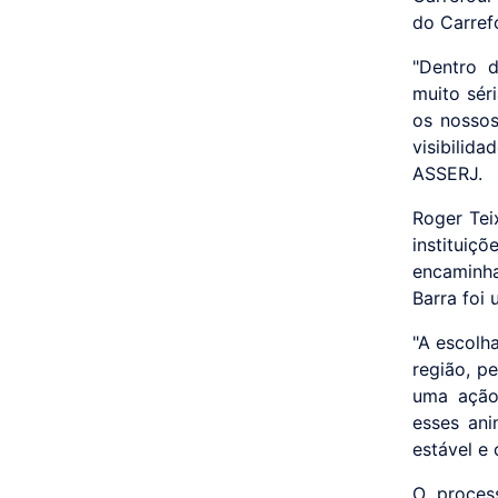
do Carref
"Dentro d
muito sér
os nossos
visibilid
ASSERJ.
Roger Tei
institui
encaminha
Barra foi
"A escolh
região, p
uma ação
esses ani
estável e 
O proces