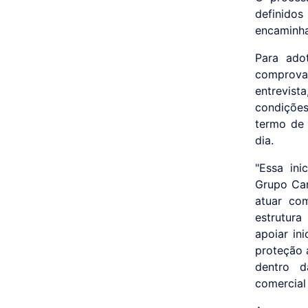
definidos
encaminha
Para ado
comprova
entrevist
condiçõe
termo de 
dia.
"Essa ini
Grupo Car
atuar com
estrutur
apoiar in
proteção 
dentro d
comercial