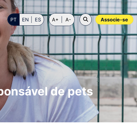
PT
EN
ES
A+
A-
Associe-se
ponsável de pets