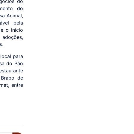
gócios do
imento do
sa Animal,
ável pela
 o início
l adoções,
s.
local para
asa do Pão
estaurante
 Brabo de
mat, entre