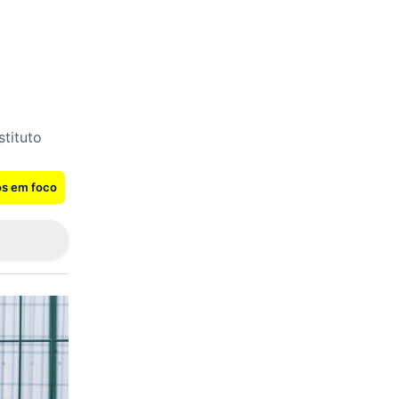
stituto
os em foco