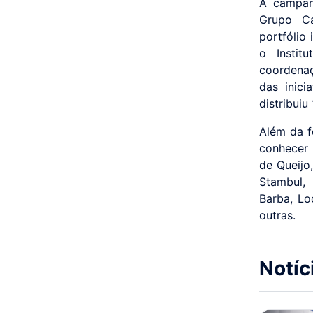
A campan
Grupo Ca
portfólio
o Instit
coordena
das inici
distribuiu
Além da f
conhecer 
de Queijo
Stambul,
Barba, Lo
outras.
Notíc