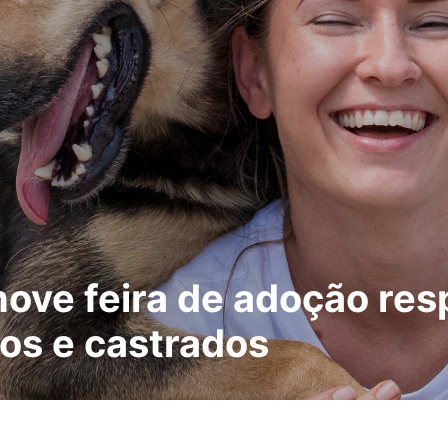
ove feira de adoção res
os e castrados