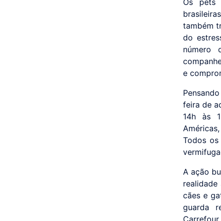
Os pets 
brasileir
também tr
do estre
número 
companhei
e comprom
Pensando 
feira de 
14h às 1
Américas,
Todos os 
vermifuga
A ação bu
realidade
cães e ga
guarda r
Carrefour