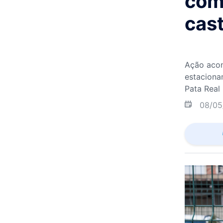
com
cas
Ação acon
estaciona
Pata Real
08/05