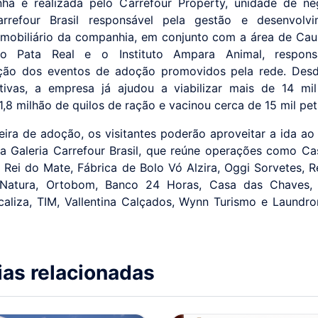
ha é realizada pelo Carrefour Property, unidade de ne
rrefour Brasil responsável pela gestão e desenvolv
 imobiliário da companhia, em conjunto com a área de Cau
uto Pata Real e o Instituto Ampara Animal, respons
ção dos eventos de adoção promovidos pela rede. Desde
ativas, a empresa já ajudou a viabilizar mais de 14 mi
 1,8 milhão de quilos de ração e vacinou cerca de 15 mil pet
eira de adoção, os visitantes poderão aproveitar a ida ao 
a Galeria Carrefour Brasil, que reúne operações como C
, Rei do Mate, Fábrica de Bolo Vó Alzira, Oggi Sorvetes, R
 Natura, Ortobom, Banco 24 Horas, Casa das Chaves,
caliza, TIM, Vallentina Calçados, Wynn Turismo e Laundro
ias relacionadas