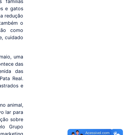
 famílias
es e gatos
na redução
 também o
ção como
e, cuidado
 maio, uma
ontece das
enida das
Pata Real.
astrados e
no animal,
o lar para
ação sobre
elo Grupo
 marketing