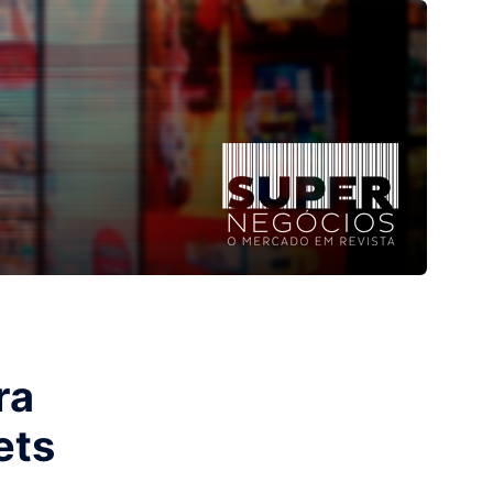
ra
ets