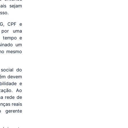
mais sejam
sso.
RG, CPF e
m por uma
de tempo e
sinado um
a no mesmo
 social do
mbém devem
bilidade e
zação. Ao
ma rede de
nças reais
o gerente