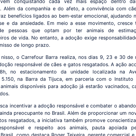
vêm conquistando cada vez mais espaço dentro das
as. Além da companhia e do afeto, a convivência com cã
az benefícios ligados ao bem-estar emocional, ajudando 
sse e da ansiedade. Em meio a esse movimento, cresce
de pessoas que optam por ter animais de estima
ros de vida. No entanto, a adoção exige responsabilidad
isso de longo prazo.
nisso, o Carrefour Barra realiza, nos dias 9, 23 e 30 de
adoção responsável de cães e gatos resgatados. A ação ac
8h, no estacionamento da unidade localizada na Av
 5.150, na Barra da Tijuca, em parceria com o Instituto 
animais disponíveis para adoção já estarão vacinados, c
dos.
sca incentivar a adoção responsável e combater o abando
 ainda preocupante no Brasil. Além de proporcionar um nov
tos resgatados, a iniciativa também promove conscientiz
esponsável e respeito aos animais, pauta apoiada p
 Brasil, como destaca Roger Teixeira, gerente comercial e