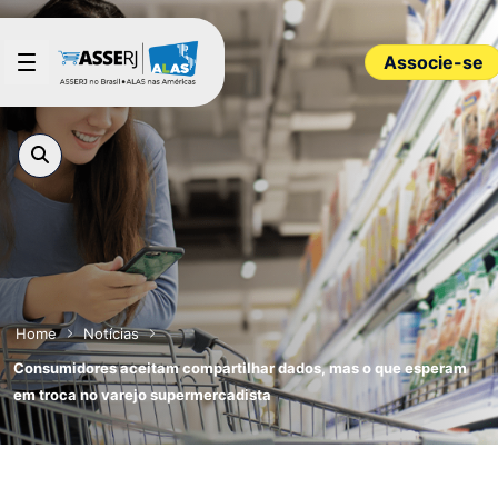
Pular para o Conteúdo principal
Associe-se
Home
Notícias
Consumidores aceitam compartilhar dados, mas o que esperam
em troca no varejo supermercadista