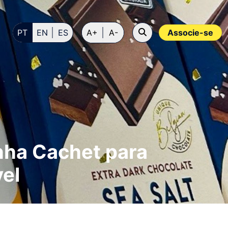
PT
EN
ES
A+
A-
Associe-se
nha Cachet para
vel