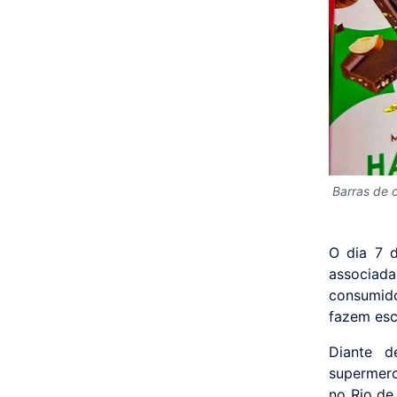
Barras de 
O dia 7 
associad
consumido
fazem esc
Diante d
supermerc
no Rio de