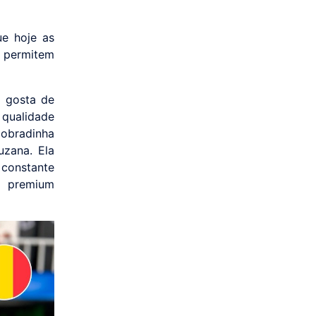
ue hoje as
 permitem
o gosta de
 qualidade
dobradinha
uzana. Ela
 constante
s premium