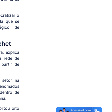
cratizar o
da que se
égico de
chet
a, explica
a rede de
partir de
 setor na
 renomados
dentro de
ana.
ortou oito