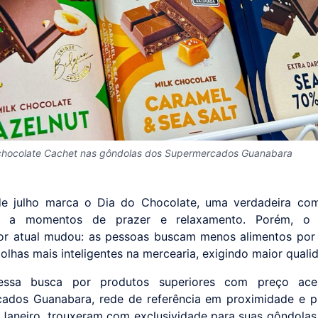
chocolate Cachet nas gôndolas dos Supermercados Guanabara
de julho marca o Dia do Chocolate, uma verdadeira com
a a momentos de prazer e relaxamento. Porém, o 
r atual mudou: as pessoas buscam menos alimentos por
olhas mais inteligentes na mercearia, exigindo maior quali
essa busca por produtos superiores com preço aces
ados Guanabara, rede de referência em proximidade e p
 Janeiro, trouxeram com exclusividade para suas gôndolas 