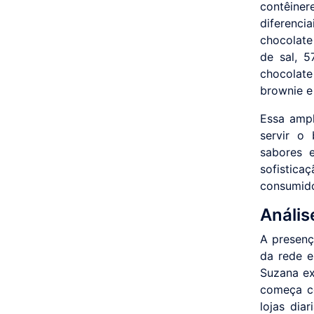
contêiner
diferenci
chocolate
de sal, 
chocolat
brownie e 
Essa amp
servir o
sabores 
sofistica
consumido
Anális
A presenç
da rede e
Suzana ex
começa c
lojas dia