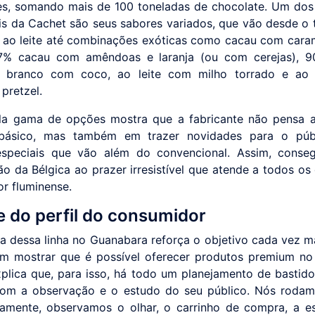
es, somando mais de 100 toneladas de chocolate. Um dos 
ais da Cachet são seus sabores variados, que vão desde o t
 ao leite até combinações exóticas como cacau com caram
57% cacau com amêndoas e laranja (ou com cerejas), 9
e branco com coco, ao leite com milho torrado e ao 
pretzel.
la gama de opções mostra que a fabricante não pensa 
 básico, mas também em trazer novidades para o púb
especiais que vão além do convencional. Assim, conseg
ção da Bélgica ao prazer irresistível que atende a todos os
r fluminense.
e do perfil do consumidor
a dessa linha no Guanabara reforça o objetivo cada vez ma
m mostrar que é possível oferecer produtos premium no 
plica que, para isso, há todo um planejamento de bastido
om a observação e o estudo do seu público. Nós rodam
riamente, observamos o olhar, o carrinho de compra, a e