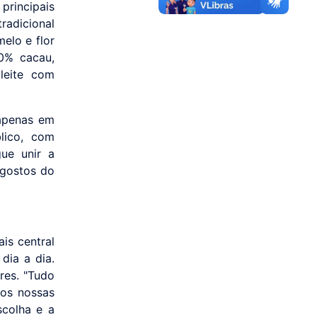
principais
radicional
elo e flor
0% cacau,
leite com
apenas em
lico, com
ue unir a
 gostos do
is central
dia a dia.
res. "Tudo
os nossas
scolha e a