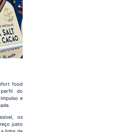
fort food
perfil do
 impulso e
dade.
sível, os
reço justo
a linha de