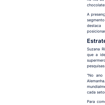
chocolate
A presenç
segmento
destaca
posiciona
Estrat
Suzana Ri
que a id
supermer
pesquisas 
"No ano 
Alemanha.
mundialm
cada seto
Para come