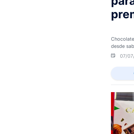
para
pre
Chocolate
desde sab
07/07