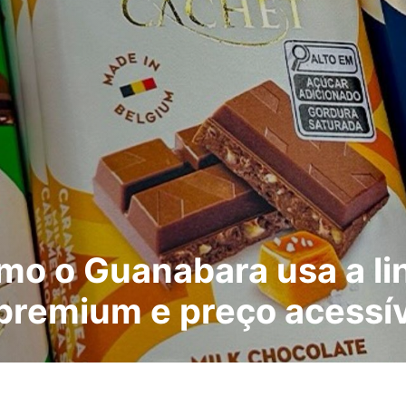
omo o Guanabara usa a li
 premium e preço acessí