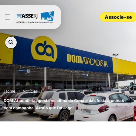
Pular para o Conteúdo principal
Associe-se
Home
Notícias
DOM Atacadista aposta no clima da Copa e das festas juninas
com campanha "Arraiá que Dá Jogo"