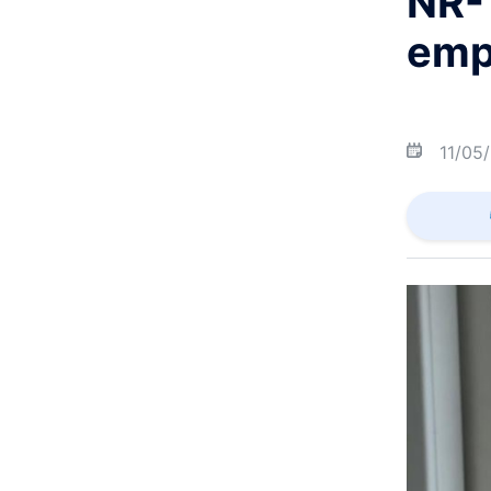
NR-1
emp
11/05