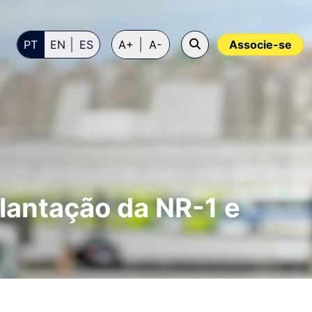
PT
EN
ES
A+
A-
Associe-se
antação da NR-1 e