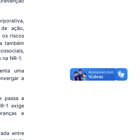
 prevenção
rporativa,
 de ação,
 os riscos
sta também
ssociais,
 na NR-1.
senta uma
enxergar a
e passa a
NR-1 exige
eranças e
rada entre