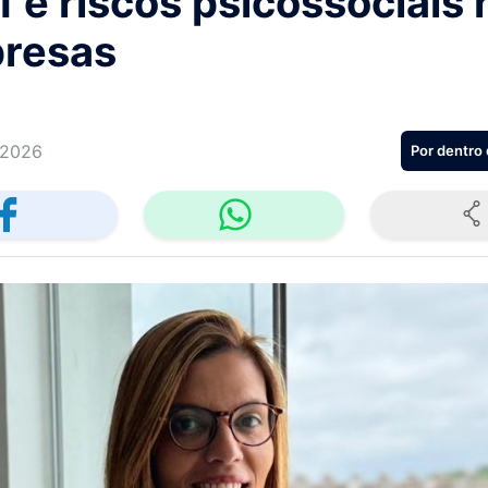
 e riscos psicossociais 
resas
/2026
Por dentro