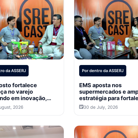
tro da ASSERJ
Por dentro da ASSERJ
sto fortalece
EMS aposta nos
ça no varejo
supermercados e amp
ndo em inovação,
estratégia para fortal
marketing e expansão
categoria de Higiene 
ugust, 2026
30 de July, 2026
acional
Beleza