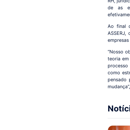
RH, juríd
de as em
efetivame
Ao final 
ASSERJ, d
empresas 
“Nosso ob
teoria em
processo 
como estr
pensado p
mudança”,
Notíc