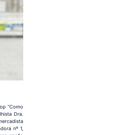
shop “Como
hista Dra.
mercadista
dora nº 1,