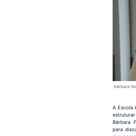
bárbara fer
A Escola 
estrutura
Bárbara F
para disc