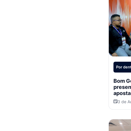
Por den
Bom Go
presen
aposta
trade 
3 de A
intern