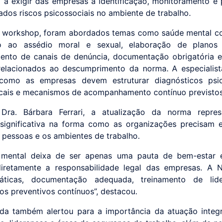
 a exigir das empresas a identificação, monitoramento e
dos riscos psicossociais no ambiente de trabalho.
 workshop, foram abordados temas como saúde mental co
o ao assédio moral e sexual, elaboração de planos
mento de canais de denúncia, documentação obrigatória e
 relacionados ao descumprimento da norma. A especiali
 como as empresas devem estruturar diagnósticos psico
cais e mecanismos de acompanhamento contínuo previstos
Dra. Bárbara Ferrari, a atualização da norma repre
ignificativa na forma como as organizações precisam 
 pessoas e os ambientes de trabalho.
 mental deixa de ser apenas uma pauta de bem-estar 
diretamente a responsabilidade legal das empresas. A 
áticas, documentação adequada, treinamento de lid
s preventivos contínuos”, destacou.
a também alertou para a importância da atuação integ