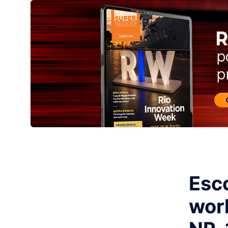
Esc
wor