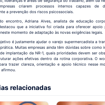
ico, lideranças e áreas de segurança do trabalho, além da n
presas criarem processos internos capazes de d
nte a prevenção dos riscos psicossociais.
do encontro, Adriana Alves, analista de educação corp
estacou que a iniciativa foi criada para oferecer apoio 
neste momento de adaptação às novas exigências legais.
jetivo é justamente ajudar o varejo supermercadista a tra
 prática. Muitas empresas ainda têm dúvidas sobre como in
de implantação da NR-1, quais prioridades devem ser ob
uturar ações efetivas dentro da rotina corporativa. O wo
ara trazer clareza, orientação e apoio técnico nesse 
 afirmou.
ias relacionadas