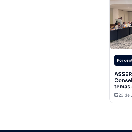
Por den
ASSERJ
Consel
temas 
29 de 