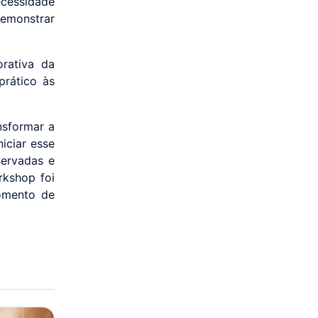
ecessidade
emonstrar
orativa da
prático às
nsformar a
iciar esse
servadas e
rkshop foi
momento de