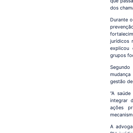
que passa
dos chama
Durante o
prevençã
fortaleci
jurídicos
explicou
grupos fo
Segundo 
mudança s
gestão de
“A saúde
integrar 
ações pr
mecanismo
A advogad