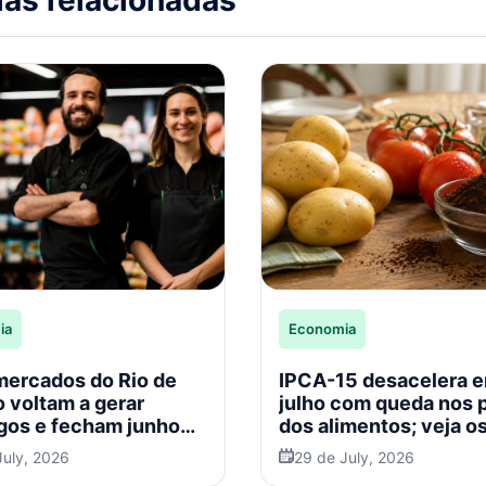
ias relacionadas
ia
Economia
ercados do Rio de
IPCA-15 desacelera 
o voltam a gerar
julho com queda nos 
os e fecham junho
dos alimentos; veja o
ldo positivo
impactos para os
July, 2026
29 de July, 2026
supermercados