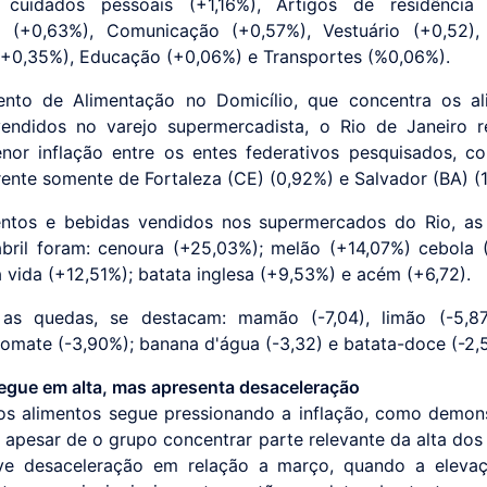
cuidados pessoais (+1,16%), Artigos de residência 
o (+0,63%), Comunicação (+0,57%), Vestuário (+0,52),
(+0,35%), Educação (+0,06%) e Transportes (%0,06%).
nto de Alimentação no Domicílio, que concentra os al
endidos no varejo supermercadista, o Rio de Janeiro r
nor inflação entre os entes federativos pesquisados, c
rente somente de Fortaleza (CE) (0,92%) e Salvador (BA) (1
ntos e bebidas vendidos nos supermercados do Rio, as 
abril foram: cenoura (+25,03%); melão (+14,07%) cebola 
a vida (+12,51%); batata inglesa (+9,53%) e acém (+6,72).
 as quedas, se destacam: mamão (-7,04), limão (-5,8
tomate (-3,90%); banana d'água (-3,32) e batata-doce (-2,5
segue em alta, mas apresenta desaceleração
os alimentos segue pressionando a inflação, como demo
s, apesar de o grupo concentrar parte relevante da alta dos
ve desaceleração em relação a março, quando a elevaç