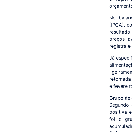
orçamento
No balan
(IPCA), co
resultad
preços a
registra 
Já especi
alimentaç
ligeirame
retomada 
e feverei
Grupo de 
Segundo 
positiva 
foi o gr
acumulada