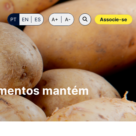
PT
EN
ES
A+
A-
Associe-se
alimentos mantém