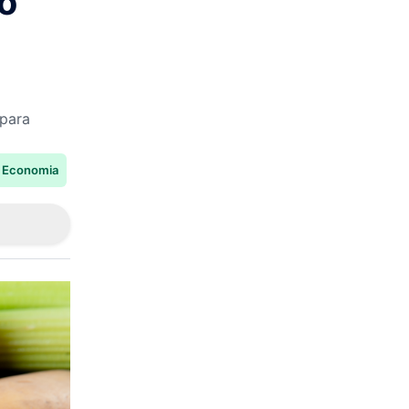
o
 para
Economia