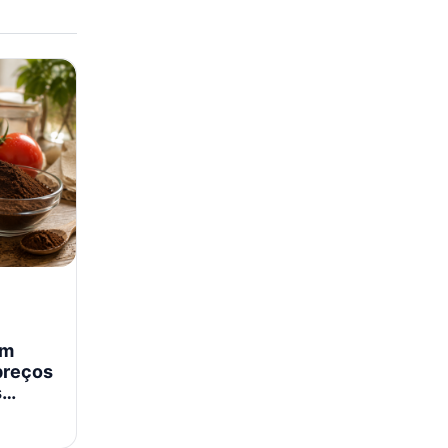
em
preços
s