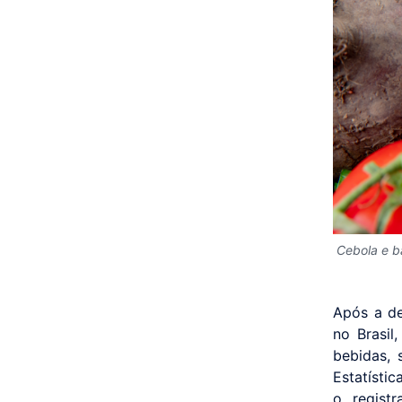
Cebola e ba
Após a de
no Brasil
bebidas, 
Estatísti
o regist