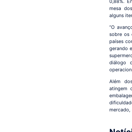
0,88%. En
mesa dos
alguns ite
“O avanço
sobre os 
países co
gerando e
supermer
diálogo 
operacion
Além dos
atingem o
embalage
dificulda
mercado, 