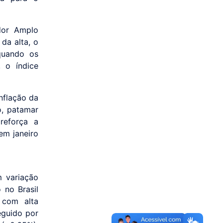
dor Amplo
 da alta, o
quando os
 o índice
nflação da
o, patamar
 reforça a
em janeiro
 variação
 no Brasil
 com alta
eguido por