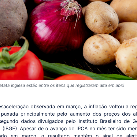
tata inglesa estão entre os itens que registraram alta em abril
saceleração observada em março, a inflação voltou a regi
, puxada principalmente pelo aumento dos preços dos a
segundo dados divulgados pelo Instituto Brasileiro de G
ca (IBGE). Apesar de o avanço do IPCA no mês ter sido me
rado em março, o resultado mantém o sinal de aler