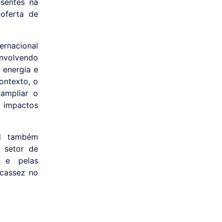
esentes na
oferta de
ernacional
envolvendo
 energia e
ontexto, o
ampliar o
 impactos
al também
o setor de
s e pelas
scassez no