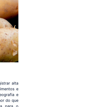
strar alta
limentos e
eografia e
nor do que
ta para o