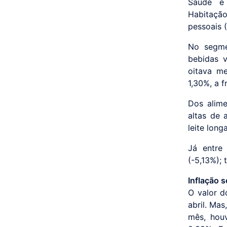
Saúde e 
Habitaçã
pessoais 
No segme
bebidas v
oitava me
1,30%, a f
Dos alime
altas de 
leite long
Já entre
(-5,13%); 
Inflação 
O valor d
abril. Ma
mês, hou