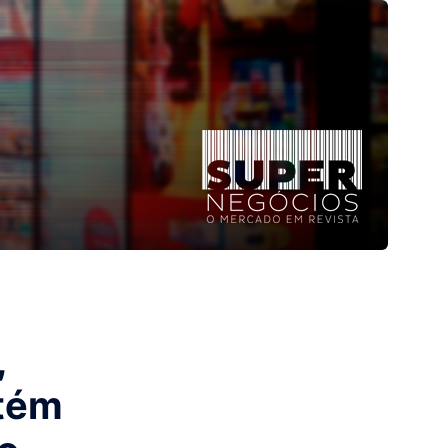
,
ntém