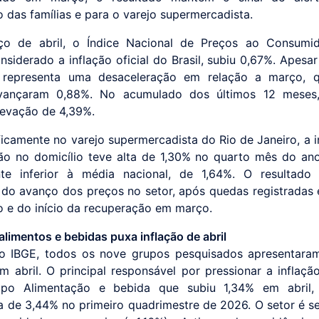
 das famílias e para o varejo supermercadista.
ço de abril, o Índice Nacional de Preços ao Consumi
nsiderado a inflação oficial do Brasil, subiu 0,67%. Apesar
o representa uma desaceleração em relação a março, 
vançaram 0,88%. No acumulado dos últimos 12 meses,
elevação de 4,39%.
ficamente no varejo supermercadista do Rio de Janeiro, a i
ão no domicílio teve alta de 1,30% no quarto mês do an
nte inferior à média nacional, de 1,64%. O resultado
do avanço dos preços no setor, após quedas registradas 
ro e do início da recuperação em março.
alimentos e bebidas puxa inflação de abril
o IBGE, todos os nove grupos pesquisados apresentaram
em abril. O principal responsável por pressionar a inflação
upo Alimentação e bebida que subiu 1,34% em abril,
 de 3,44% no primeiro quadrimestre de 2026. O setor é s