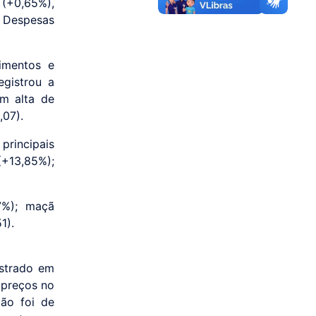
(+0,65%),
 Despesas
imentos e
egistrou a
om alta de
,07).
principais
(+13,85%);
7%); maçã
1).
nstrado em
 preços no
ão foi de