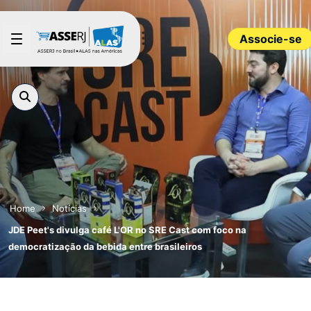
Pular para o Conteúdo principal
Associe-se
Home
Notícias
JDE Peet's divulga café L'OR no SRE Cast com foco na
democratização da bebida entre brasileiros