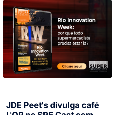
JDE Peet's divulga café
L'OR no SRE Cast com