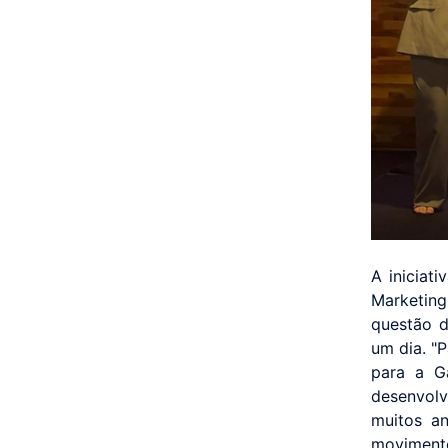
A iniciat
Marketin
questão d
um dia. "
para a G
desenvolv
muitos a
movimento