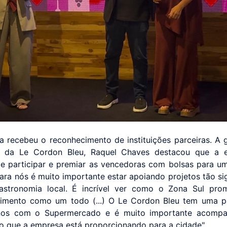
iva recebeu o reconhecimento de instituições parceiras. A 
g da Le Cordon Bleu, Raquel Chaves destacou que a e
e participar e premiar as vencedoras com bolsas para u
Para nós é muito importante estar apoiando projetos tão sig
astronomia local. É incrível ver como o Zona Sul pro
imento como um todo (...) O Le Cordon Bleu tem uma p
nos com o Supermercado e é muito importante acompa
 que a empresa está proporcionando para a cidade".