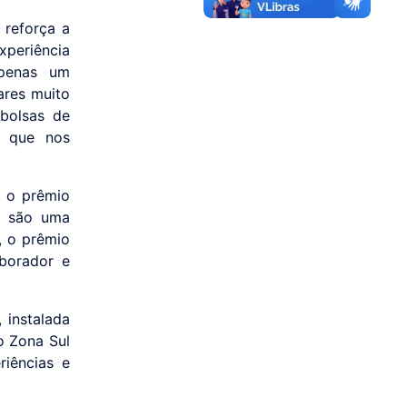
 reforça a
xperiência
apenas um
ares muito
 bolsas de
s que nos
e o prêmio
s são uma
m, o prêmio
borador e
 instalada
o Zona Sul
riências e