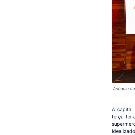
Anúncio da
A capital
terça-fei
supermer
Idealiza