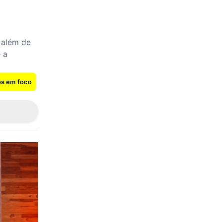
 além de
 a
os em foco