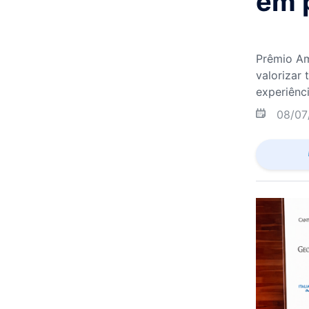
em 
Prêmio Am
valorizar
experiênc
08/07