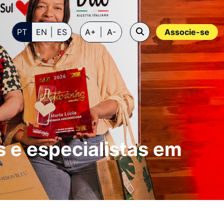
PT
EN
ES
A+
A-
Associe-se
s e especialistas em