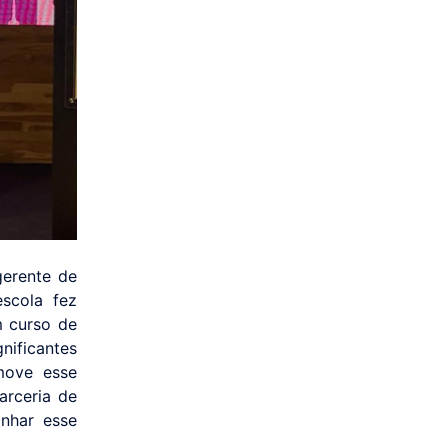
gerente de
scola fez
m curso de
nificantes
move esse
arceria de
nhar esse