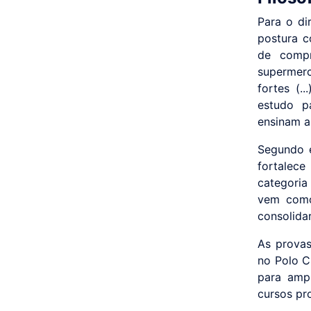
Para o di
postura c
de compr
supermerc
fortes (.
estudo p
ensinam a
Segundo e
fortalec
categoria 
vem como
consolidar
As provas
no Polo C
para ampl
cursos pro