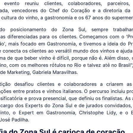
 evento reuniu clientes, colaboradores, parceiros,
zada, vencedores do Chef do Coração e a diretoria da
a cultura do vinho, a gastronomia e os 67 anos do superme
 do posicionamento do Zona Sul, sempre trabalh
ias diferenciadas para os clientes. Começamos com o 'P
o', mais focado em Gastronomia, e tivemos a ideia do 
e conecta os clientes ao versátil mundo dos vinhos e ajuda
ma de que beber vinho é difícil, porque não é. Além disso, 
ino, com os melhores rótulos no Rio e talvez até no Brasil"
 de Marketing, Gabriela Maravilhas.
ição desafiou clientes e colaboradores a criarem as
ões entre pratos e vinhos italianos. O percurso incluiu pr
sificatória e prova presencial, que definiu os finalistas. As
 cargo dos Experts do Zona Sul e de jurados convidados, 
Pinto, o Expert em Gastronomia, Christophe Lidy, e o 
José Padilha.
fia do Zona Sul é carioca de coração