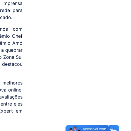
 imprensa
 rede para
rcado.
amos com
rêmio Chef
Prêmio Amo
 a quebrar
o Zona Sul
, destacou
 melhores
ova online,
 avaliações
entre eles
Expert em