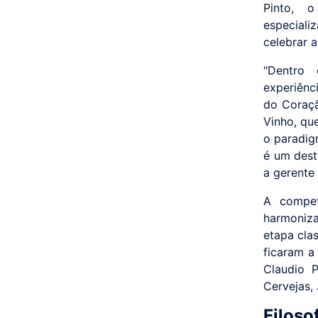
Pinto, o
especiali
celebrar 
"Dentro
experiênc
do Coraçã
Vinho, qu
o paradig
é um dest
a gerente
A compet
harmonizaç
etapa clas
ficaram a
Claudio 
Cervejas, 
Filoso