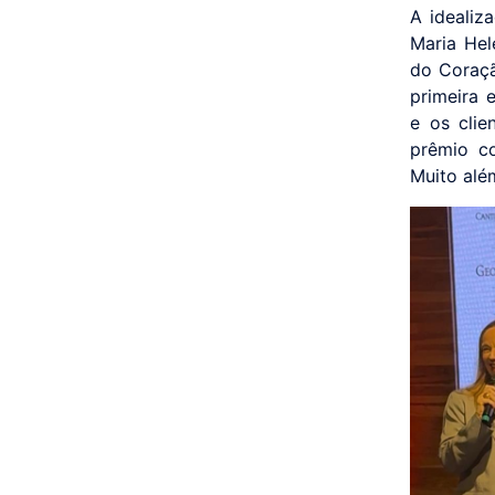
A idealiz
Maria Hel
do Coraçã
primeira 
e os clie
prêmio co
Muito alé