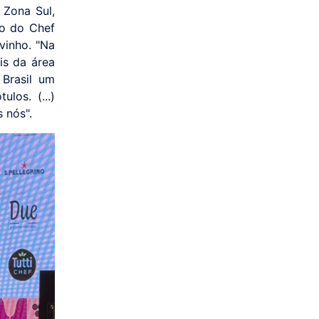
 Zona Sul,
so do Chef
vinho. "Na
is da área
 Brasil um
los. (...)
 nós".