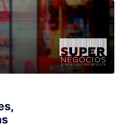
es,
as