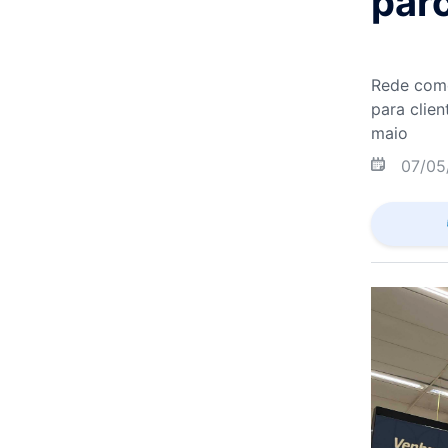
parc
Rede come
para clie
maio
07/05