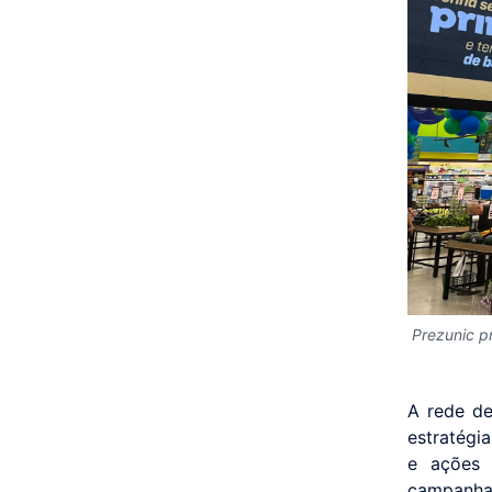
Prezunic p
A rede de
estratégia
e ações 
campanha