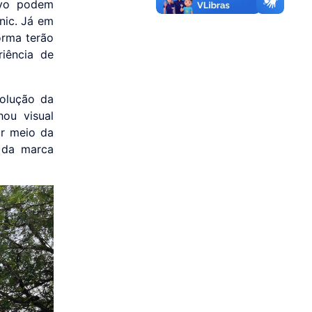
tivo podem
nic. Já em
orma terão
iência de
olução da
hou visual
r meio da
o da marca