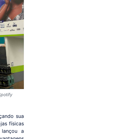
potify
rçando sua
jas físicas
 lançou a
vantagens