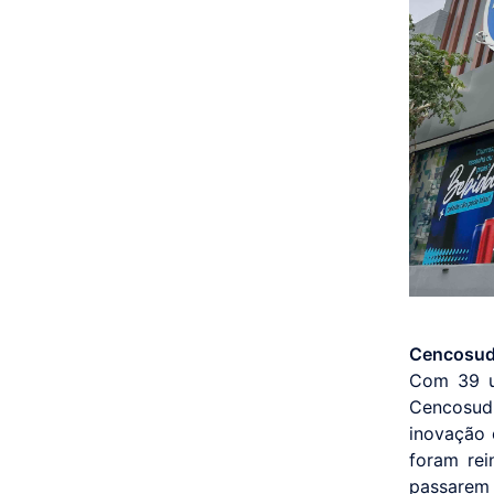
Cencosud 
Com 39 un
Cencosud
inovação e
foram rei
passarem 