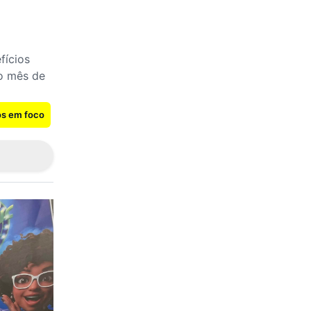
fícios
o mês de
os em foco