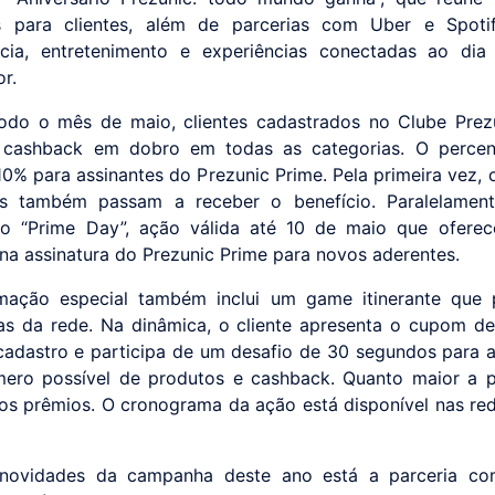
as para clientes, além de parcerias com Uber e Spotif
ncia, entretenimento e experiências conectadas ao dia
r.
odo o mês de maio, clientes cadastrados no Clube Prez
 cashback em dobro em todas as categorias. O percen
10% para assinantes do Prezunic Prime. Pela primeira vez, c
us também passam a receber o benefício. Paralelament
o “Prime Day”, ação válida até 10 de maio que ofere
na assinatura do Prezunic Prime para novos aderentes.
mação especial também inclui um game itinerante que p
icas da rede. Na dinâmica, o cliente apresenta o cupom d
 cadastro e participa de um desafio de 30 segundos para 
ero possível de produtos e cashback. Quanto maior a 
os prêmios. O cronograma da ação está disponível nas red
 novidades da campanha deste ano está a parceria co