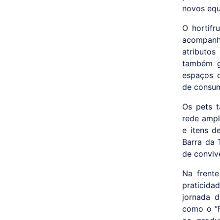
novos equ
O hortifr
acompanh
atributos
também g
espaços d
de consum
Os pets 
rede ampl
e itens d
Barra da 
de conviv
Na frente
praticida
jornada 
como o “Fi