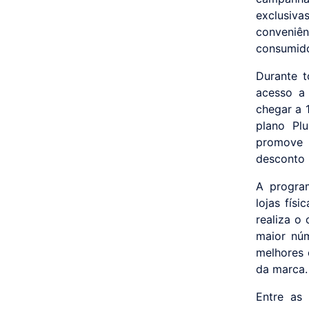
exclusiv
conveniê
consumido
Durante t
acesso a
chegar a 
plano Pl
promove 
desconto 
A progra
lojas fís
realiza o
maior núm
melhores 
da marca.
Entre as