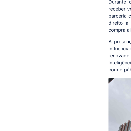
Durante o
receber v
parceria 
direito 
compra ai
A presen
influenci
renovado
Inteligên
com o púb