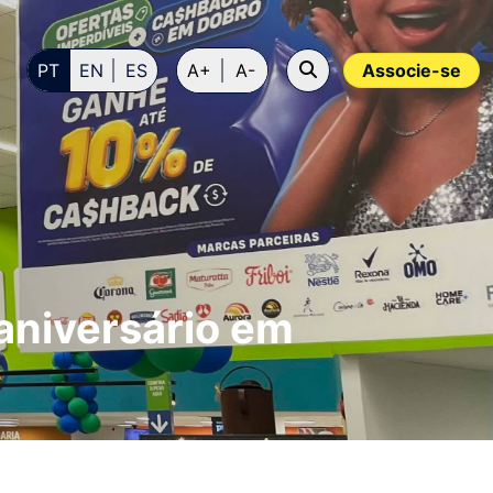
PT
EN
ES
A+
A-
Associe-se
aniversário em