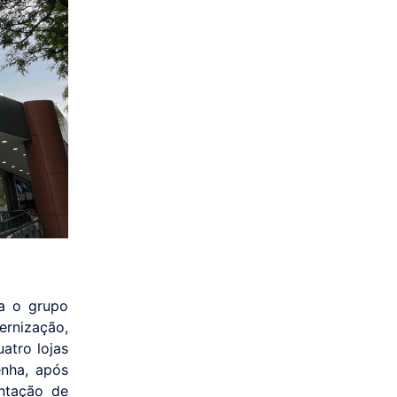
ra o grupo
rnização,
uatro lojas
enha, após
antação de