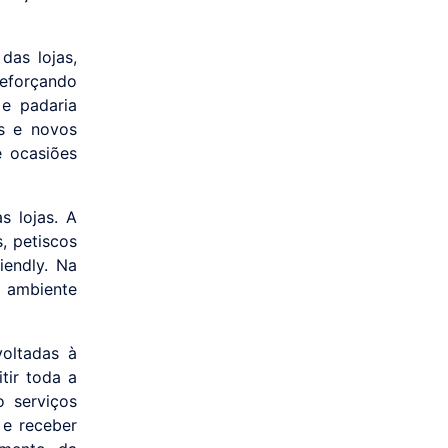
das lojas,
eforçando
 e padaria
s e novos
e ocasiões
 lojas. A
, petiscos
iendly. Na
m ambiente
voltadas à
tir toda a
 serviços
a e receber