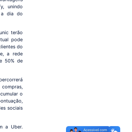
y, unindo
 a dia do
unic terão
tual pode
lientes do
e, a rede
ce 50% de
ercorrerá
e compras,
acumular o
pontuação,
es sociais
m a Uber.