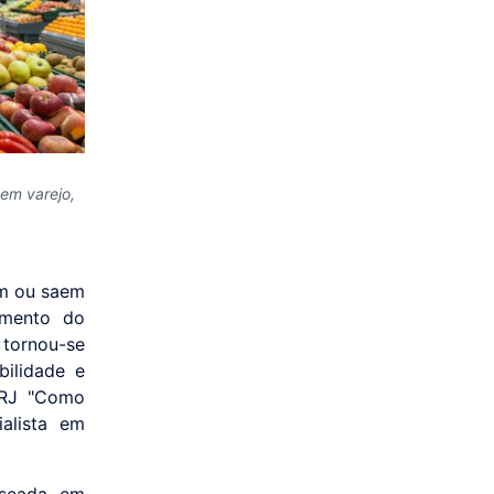
em varejo,
am ou saem
amento do
 tornou-se
bilidade e
ERJ "Como
alista em