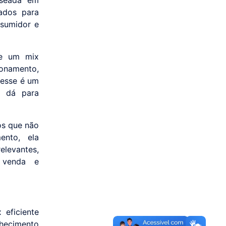
aseada em
ados para
nsumidor e
de um mix
ionamento,
 esse é um
o dá para
os que não
ento, ela
levantes,
 venda e
 eficiente
nhecimento