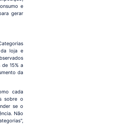
 consumo e
para gerar
ategorias
 da loja e
bservados
s de 15% a
aumento da
como cada
s sobre o
ender se o
ência. Não
tegorias",