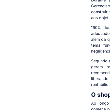
Durante 
Gerencia
construir
aos objet
"60% dos
adequado,
além da q
tema fun
negligenci
Segundo a
geram re
recomend
liberan
rentabilid
O shop
Ao longo 
começa pe