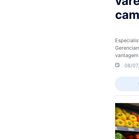
vare
cam
Especiali
Gerenciam
vantagem 
08/07