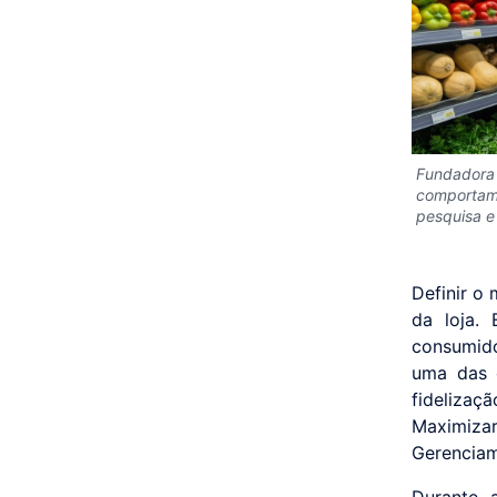
Fundadora 
comportame
pesquisa e
Definir o
da loja.
consumido
uma das d
fideliza
Maximiza
Gerenciame