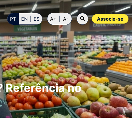
PT
EN
ES
A+
A-
Associe-se
? Referência no