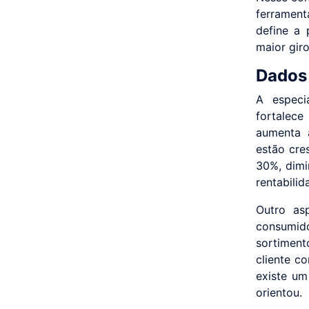
ferrament
define a 
maior giro
Dados 
A especi
fortalece
aumenta 
estão cre
30%, dimi
rentabilid
Outro as
consumid
sortiment
cliente c
existe um
orientou.