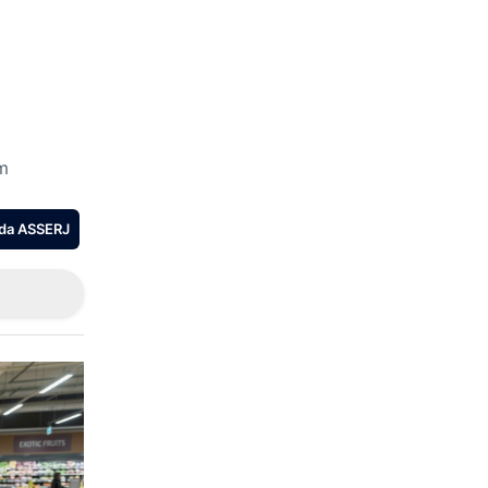
a
em
 da ASSERJ