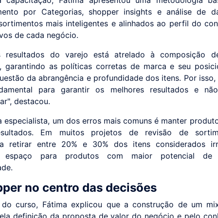
a capacitação, Fátima apresentou uma metodologia b
mento por Categorias, shopper insights e análise de d
 sortimentos mais inteligentes e alinhados ao perfil do co
ivos de cada negócio.
 resultados do varejo está atrelado à composição 
 garantindo as políticas corretas de marca e seu posic
uestão da abrangência e profundidade dos itens. Por isso,
damental para garantir os melhores resultados e nã
ar", destacou.
 especialista, um dos erros mais comuns é manter produt
sultados. Em muitos projetos de revisão de sortim
a retirar entre 20% e 30% dos itens considerados irre
do espaço para produtos com maior potencial de
ade.
per no centro das decisões
do curso, Fátima explicou que a construção de um mix
la definição da proposta de valor do negócio e pelo co