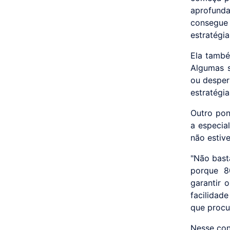
aprofund
consegue 
estratégi
Ela també
Algumas s
ou desper
estratégi
Outro pon
a especia
não estiv
"Não basta
porque 8
garantir 
facilidade
que procur
Nesse con