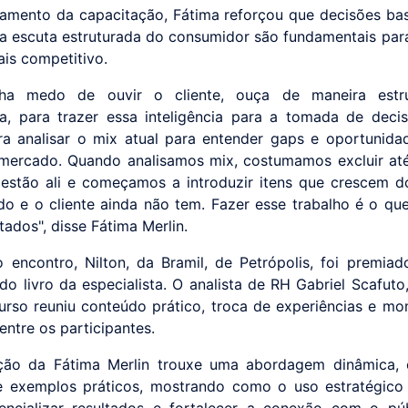
amento da capacitação, Fátima reforçou que decisões b
a escuta estruturada do consumidor são fundamentais para
is competitivo.
ha medo de ouvir o cliente, ouça de maneira estr
a, para trazer essa inteligência para a tomada de deci
a analisar o mix atual para entender gaps e oportunida
mercado. Quando analisamos mix, costumamos excluir a
 estão ali e começamos a introduzir itens que crescem do
o e o cliente ainda não tem. Fazer esse trabalho é o que
tados", disse Fátima Merlin.
 encontro, Nilton, da Bramil, de Petrópolis, foi premi
do livro da especialista. O analista de RH Gabriel Scafuto
rso reuniu conteúdo prático, troca de experiências e m
entre os participantes.
ção da Fátima Merlin trouxe uma abordagem dinâmica, o
e exemplos práticos, mostrando como o uso estratégic