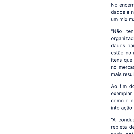
No encerr
dados e n
um mix ma
"Não ten
organizad
dados par
estão no 
itens que
no mercad
mais resul
Ao fim do
exemplar 
como o cu
interação 
"A condu
repleta d