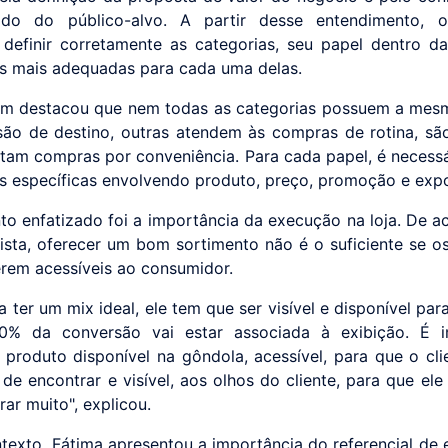
ado do público-alvo. A partir desse entendimento, o 
definir corretamente as categorias, seu papel dentro da
as mais adequadas para cada uma delas.
m destacou que nem todas as categorias possuem a mes
ão de destino, outras atendem às compras de rotina, sã
tam compras por conveniência. Para cada papel, é necessár
as específicas envolvendo produto, preço, promoção e exp
to enfatizado foi a importância da execução na loja. De 
lista, oferecer um bom sortimento não é o suficiente se o
erem acessíveis ao consumidor.
 ter um mix ideal, ele tem que ser visível e disponível para
0% da conversão vai estar associada à exibição. É i
o produto disponível na gôndola, acessível, para que o cli
 de encontrar e visível, aos olhos do cliente, para que el
ar muito", explicou.
texto, Fátima apresentou a importância do referencial de 