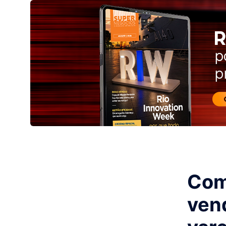
Como
ven