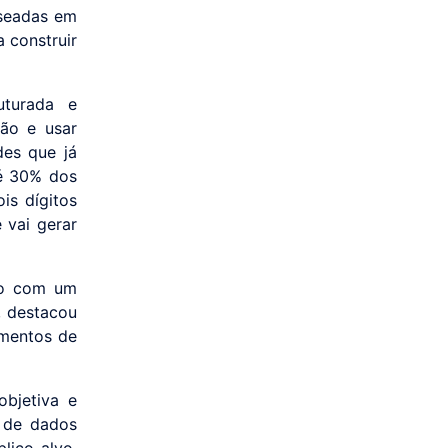
aseadas em
 construir
uturada e
são e usar
des que já
té 30% dos
is dígitos
 vai gerar
ado com um
, destacou
omentos de
bjetiva e
o de dados