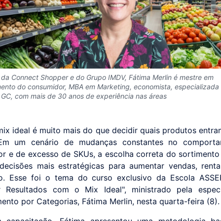
da Connect Shopper e do Grupo IMDV, Fátima Merlin é mestre em
nto do consumidor, MBA em Marketing, economista, especializada 
 GC, com mais de 30 anos de experiência nas áreas
 mix ideal é muito mais do que decidir quais produtos entr
 Em um cenário de mudanças constantes no comport
r e de excesso de SKUs, a escolha correta do sortimento
ecisões mais estratégicas para aumentar vendas, renta
ção. Esse foi o tema do curso exclusivo da Escola ASS
r Resultados com o Mix Ideal", ministrado pela especi
nto por Categorias, Fátima Merlin, nesta quarta-feira (8).