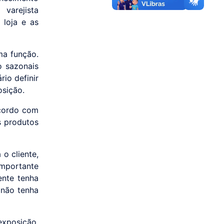
varejista
 loja e as
ma função.
o sazonais
io definir
osição.
acordo com
s produtos
 o cliente,
mportante
ente tenha
e não tenha
exposição,