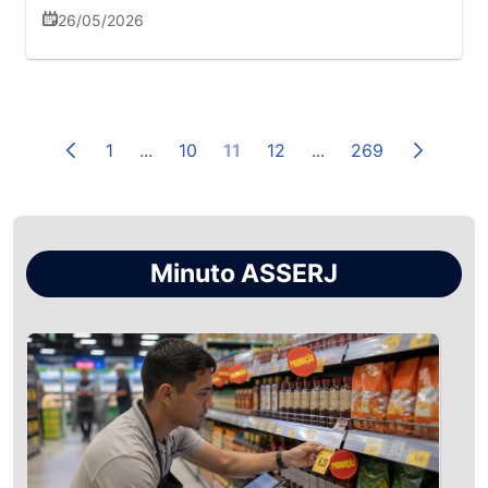
impróprio para consumo humano após
26/05/2026
análises laboratoriais
1
...
10
11
12
...
269
Minuto ASSERJ