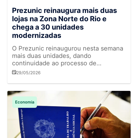
Prezunic reinaugura mais duas
lojas na Zona Norte do Rio e
chega a 30 unidades
modernizadas
O Prezunic reinaugurou nesta semana
mais duas unidades, dando
continuidade ao processo de
modernização da rede no estado do
29/05/2026
Rio de Janeiro. As lojas de Olaria e
Itaoca, ambas na Zona Norte da
capital, voltaram a operar com novo
layout, mudanças operacionais e
Economia
atualização dos setores de perecíveis.
Com as duas entregas, realizadas nos
dias 27 e 29 de maio,
respectivamente, a bandeira da
Cencosud Brasil chega a seis