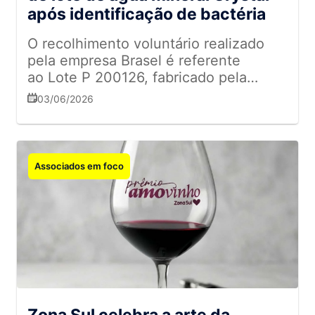
após identificação de bactéria
O recolhimento voluntário realizado
pela empresa Brasel é referente
ao Lote P 200126, fabricado pela
Mineração Bom Jesus Ltda., em
03/06/2026
Luziânia (GO)
Associados em foco