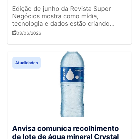
Edição de junho da Revista Super
Negócios mostra como mídia,
tecnologia e dados estão criando
novas oportunidades para varejistas,
03/06/2026
indústrias e consumidores
Atualidades
Anvisa comunica recolhimento
de lote de água mineral Crystal