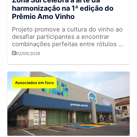
Zona Sul celebra a arte da
harmonização na 1ª edição do
Prêmio Amo Vinho
Projeto promove a cultura do vinho ao
desafiar participantes a encontrar
combinações perfeitas entre rótulos e
gastronomia italiana
02/06/2026
Associados em foco