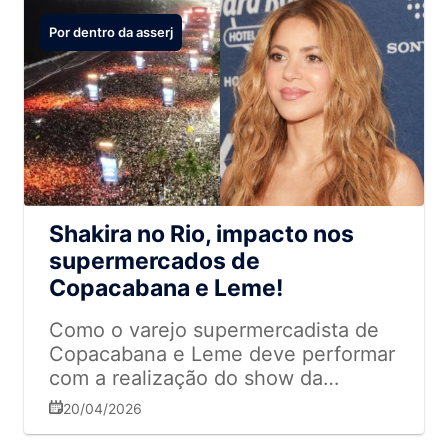
Por dentro da asserj
Shakira no Rio, impacto nos
supermercados de
Copacabana e Leme!
Como o varejo supermercadista de
Copacabana e Leme deve performar
com a realização do show da
Shakira? A resposta está na
20/04/2026
pesquisa da Associação de