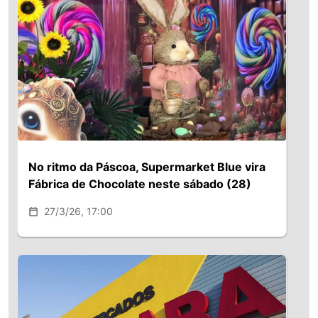
categoria de bebidas, o vinho cresceu
4,8% em faturamento, com leve alta de
0,8% em volume, enquanto os
energéticos avançaram 4% em
faturamento, sinalizando consumo
estável com leve tendência de alta.
No ritmo da Páscoa, Supermarket Blue vira
Fábrica de Chocolate neste sábado (28)
27/3/26, 17:00