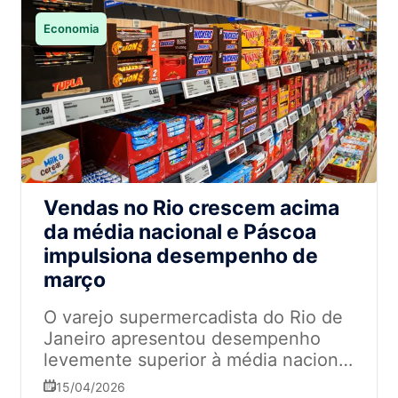
Economia
Vendas no Rio crescem acima
da média nacional e Páscoa
impulsiona desempenho de
março
O varejo supermercadista do Rio de
Janeiro apresentou desempenho
levemente superior à média nacional
em março de 2026, segundo dados
15/04/2026