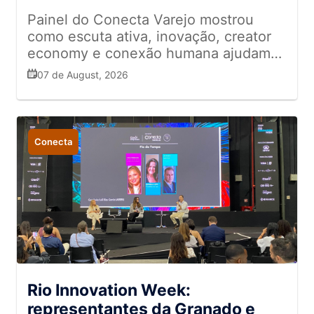
Painel do Conecta Varejo mostrou
como escuta ativa, inovação, creator
economy e conexão humana ajudam
empresas a se diferenciar em meio ao
07 de August, 2026
excesso de informação
Conecta
Rio Innovation Week:
representantes da Granado e