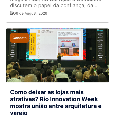
discutem o papel da confiança, da
experiência e da omnicanalidade na
06 de August, 2026
relação com o consumidor.
Conecta
Como deixar as lojas mais
atrativas? Rio Innovation Week
mostra união entre arquitetura e
varejo