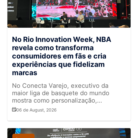
No Rio Innovation Week, NBA
revela como transforma
consumidores em fãs e cria
experiências que fidelizam
marcas
No Conecta Varejo, executivo da
maior liga de basquete do mundo
mostra como personalização,
entretenimento e conexão emocional
06 de August, 2026
ajudam a fortalecer o relacionamento
com o público e inspiram estratégias
para o varejo