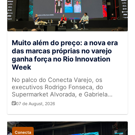
Muito além do preço: a nova era
das marcas próprias no varejo
ganha força no Rio Innovation
Week
No palco do Conecta Varejo, os
executivos Rodrigo Fonseca, do
Supermarket Alvorada, e Gabriela
Maravilhas, do Zona Sul, contaram
07 de August, 2026
como as redes estão transformando a
jornada de compras dos consumidores
com produtos de marcas próprias
Conecta