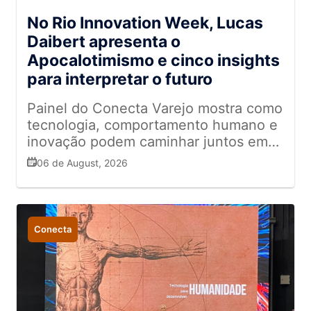
No Rio Innovation Week, Lucas
Daibert apresenta o
Apocalotimismo e cinco insights
para interpretar o futuro
Painel do Conecta Varejo mostra como
tecnologia, comportamento humano e
inovação podem caminhar juntos em
um mundo de rápidas transformações
06 de August, 2026
Conecta