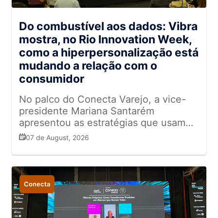
Do combustível aos dados: Vibra
mostra, no Rio Innovation Week,
como a hiperpersonalização está
mudando a relação com o
consumidor
No palco do Conecta Varejo, a vice-
presidente Mariana Santarém
apresentou as estratégias que usam
dados e IA para transformar
07 de August, 2026
abastecimento em relacionamento
Conecta