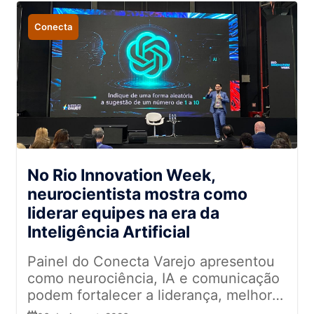
Conecta
No Rio Innovation Week,
neurocientista mostra como
liderar equipes na era da
Inteligência Artificial
Painel do Conecta Varejo apresentou
como neurociência, IA e comunicação
podem fortalecer a liderança, melhorar
a tomada de decisões e impulsionar