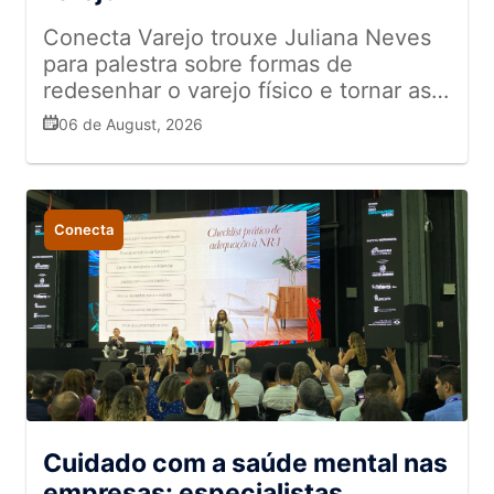
Conecta Varejo trouxe Juliana Neves
para palestra sobre formas de
redesenhar o varejo físico e tornar as
experiências mais memoráveis
06 de August, 2026
Conecta
Cuidado com a saúde mental nas
empresas: especialistas