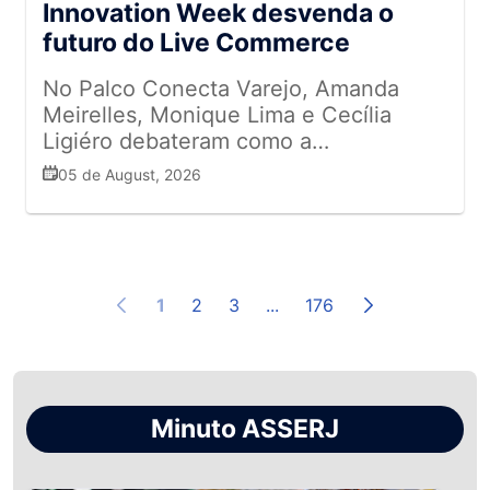
Innovation Week desvenda o
futuro do Live Commerce
No Palco Conecta Varejo, Amanda
Meirelles, Monique Lima e Cecília
Ligiéro debateram como a
interatividade, a autenticidade e a
05 de August, 2026
integração entre as lojas físicas e o
ambiente digital estão redefinindo a
jornada de compra
1
2
3
...
176
Minuto ASSERJ