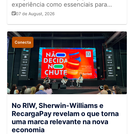
experiência como essenciais para
conquistar e fidelizar consumidores
07 de August, 2026
Conecta
No RIW, Sherwin-Williams e
RecargaPay revelam o que torna
uma marca relevante na nova
economia