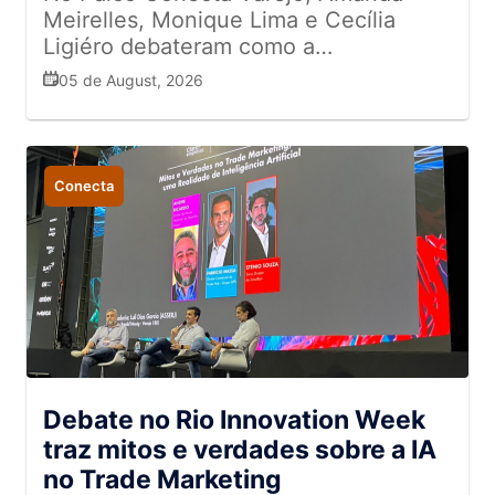
Meirelles, Monique Lima e Cecília
Ligiéro debateram como a
interatividade, a autenticidade e a
05 de August, 2026
integração entre as lojas físicas e o
ambiente digital estão redefinindo a
jornada de compra
Conecta
Debate no Rio Innovation Week
traz mitos e verdades sobre a IA
no Trade Marketing