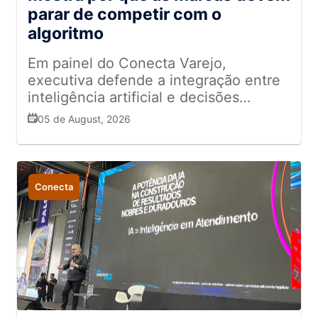
parar de competir com o
algoritmo
Em painel do Conecta Varejo,
executiva defende a integração entre
inteligência artificial e decisões
humanas para aumentar vendas,
05 de August, 2026
personalizar a experiência do cliente e
impulsionar resultados
Conecta