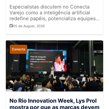
Especialistas discutem no Conecta
Varejo como a inteligência artificial
redefine papéis, potencializa equipes
de campo e transforma a gestão de
05 de August, 2026
dados no varejo
Conecta
No Rio Innovation Week, Lys Prol
mostra por que as marcas devem