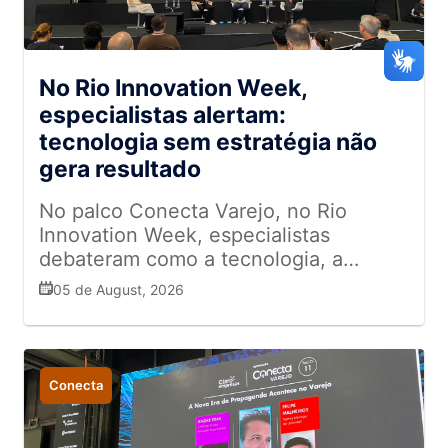
No Rio Innovation Week,
especialistas alertam:
tecnologia sem estratégia não
gera resultado
No palco Conecta Varejo, no Rio
Innovation Week, especialistas
debateram como a tecnologia, a
análise de dados e a inteligência
05 de August, 2026
artificial estão redefinindo a
competitividade e a eficiência
operacional das empresas
Conecta