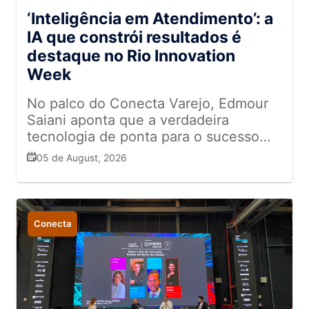
‘Inteligência em Atendimento’: a
IA que constrói resultados é
destaque no Rio Innovation
Week
No palco do Conecta Varejo, Edmour
Saiani aponta que a verdadeira
tecnologia de ponta para o sucesso
das marcas está na conexão humana,
05 de August, 2026
no entusiasmo e no respeito
Conecta