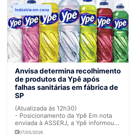
Indústria em cena
Anvisa determina recolhimento
de produtos da Ypê após
falhas sanitárias em fábrica de
SP
(Atualizada às 12h30)
- Posicionamento da Ypê Em nota
enviada à ASSERJ, a Ypê informou
que possui fundamentação científica
07/05/2026