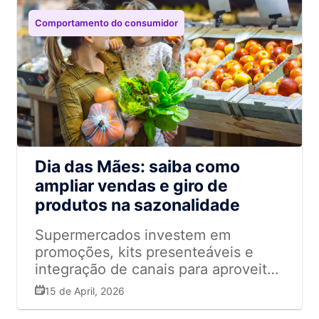
Comportamento do consumidor
Dia das Mães: saiba como
ampliar vendas e giro de
produtos na sazonalidade
Supermercados investem em
promoções, kits presenteáveis e
integração de canais para aproveitar
a data e aumentar o ticket médio
15 de April, 2026