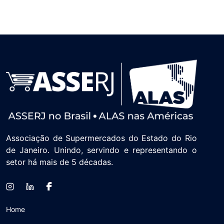
essa categoria chega a representar até
3% das nossas vendas, dependendo
da época do ano, e queremos ampliar
ainda mais, porque o vinho é uma
bebida que carrega história e
sociabilidade”, afirma João Márcio,
diretor comercial da Redeconomia
Princesa. Em um setor que cresce de
forma consistente, o exemplo do
Pérgola evidencia que o sucesso não
depende apenas de tendência, mas de
constância. Para o varejo
Associação de Supermercados do Estado do Rio
supermercadista, estar atento a essas
de Janeiro. Unindo, servindo e representando o
lideranças pode ser o diferencial entre
setor há mais de 5 décadas.
apenas participar do crescimento ou,
de fato, capturar valor dentro dele.
Home