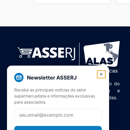
Newsletter ASSERJ
Associação de Supermercados do Estado do
Receba as principais notícias do setor
Rio de Janeiro. Unindo, servindo e
supermercadista e informações exclusivas
representando o setor há mais de 5 décadas.
para associados.