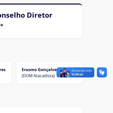
onselho Diretor
ra
res
Erasmo Gonçalves da Silva
(DOM Atacadista)