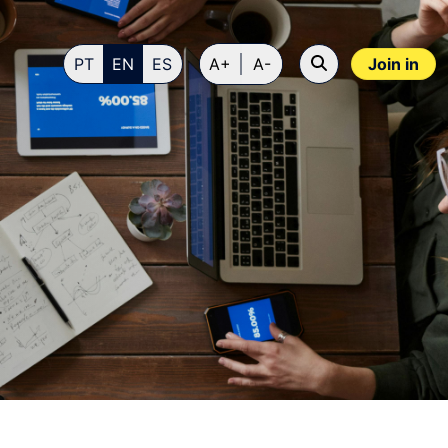
PT
EN
ES
A+
A-
Join in