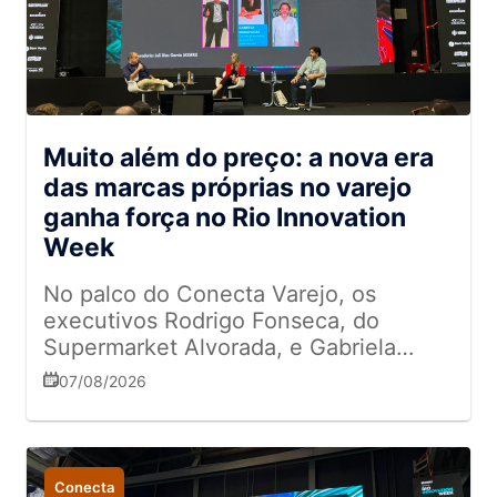
Muito além do preço: a nova era
das marcas próprias no varejo
ganha força no Rio Innovation
Week
No palco do Conecta Varejo, os
executivos Rodrigo Fonseca, do
Supermarket Alvorada, e Gabriela
Maravilhas, do Zona Sul, contaram
07/08/2026
como as redes estão transformando a
jornada de compras dos consumidores
com produtos de marcas próprias
Conecta