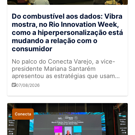
Do combustível aos dados: Vibra
mostra, no Rio Innovation Week,
como a hiperpersonalização está
mudando a relação com o
consumidor
No palco do Conecta Varejo, a vice-
presidente Mariana Santarém
apresentou as estratégias que usam
dados e IA para transformar
07/08/2026
abastecimento em relacionamento
Conecta