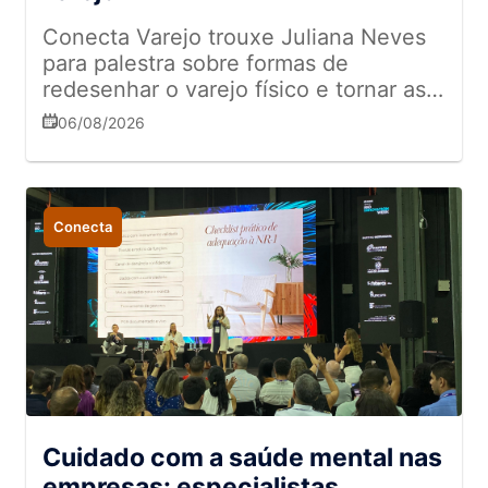
Conecta Varejo trouxe Juliana Neves
para palestra sobre formas de
redesenhar o varejo físico e tornar as
experiências mais memoráveis
06/08/2026
Conecta
Cuidado com a saúde mental nas
empresas: especialistas