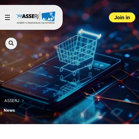
Skip to Main Content
Join in
ASSERJ
News