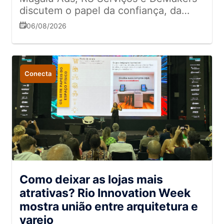
discutem o papel da confiança, da
experiência e da omnicanalidade na
06/08/2026
relação com o consumidor.
Conecta
Como deixar as lojas mais
atrativas? Rio Innovation Week
mostra união entre arquitetura e
varejo