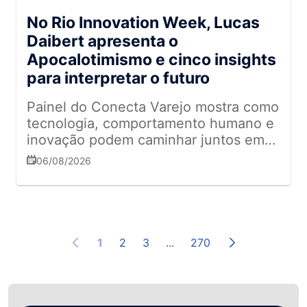
No Rio Innovation Week, Lucas
Daibert apresenta o
Apocalotimismo e cinco insights
para interpretar o futuro
Painel do Conecta Varejo mostra como
tecnologia, comportamento humano e
inovação podem caminhar juntos em
um mundo de rápidas transformações
06/08/2026
1
2
3
...
270