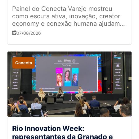
Painel do Conecta Varejo mostrou
como escuta ativa, inovação, creator
economy e conexão humana ajudam
empresas a se diferenciar em meio ao
07/08/2026
excesso de informação
Conecta
Rio Innovation Week:
representantes da Granado e