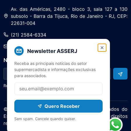
Av. das Américas, 2480 - bloco 3, sala 127 a 130
subsolo - Barra da Tijuca, Rio de Janeiro - RJ, CEP:
22631-004
(21) 2584-6334
saa@asserj.com.br
Newsletter ASSERJ
Newsletter
Receba as principais notícias do setor
supermercadista e informações exclusivas
para associados.
Receba notícias e atualizações do setor
Quero Receber
© 2025 ASERJ – Associação de Supermercados do
Estado do Rio de Janeiro. Todos os direitos
Sem spam. Cancele quando quiser.
reservados.
Política de Privacidade Termos de Uso