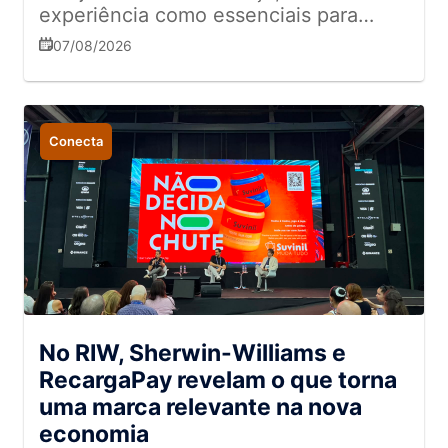
experiência como essenciais para
conquistar e fidelizar consumidores
07/08/2026
Conecta
No RIW, Sherwin-Williams e
RecargaPay revelam o que torna
uma marca relevante na nova
economia