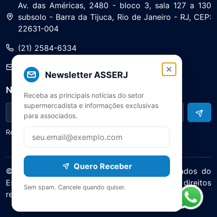
Av. das Américas, 2480 - bloco 3, sala 127 a 130
subsolo - Barra da Tijuca, Rio de Janeiro - RJ, CEP:
22631-004
(21) 2584-6334
saa@asserj.com.br
Newsletter ASSERJ
Newsletter
Receba as principais notícias do setor
supermercadista e informações exclusivas
para associados.
Receba notícias e atualizações do setor
Quero Receber
© 2025 ASERJ – Associação de Supermercados do
Estado do Rio de Janeiro. Todos os direitos
Sem spam. Cancele quando quiser.
reservados.
Política de Privacidade Termos de Uso