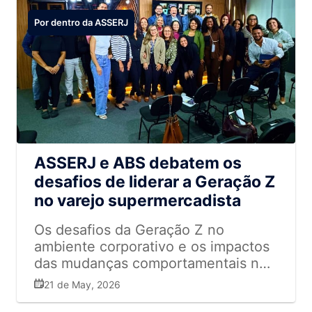
Por dentro da ASSERJ
ASSERJ e ABS debatem os
desafios de liderar a Geração Z
no varejo supermercadista
Os desafios da Geração Z no
ambiente corporativo e os impactos
das mudanças comportamentais no
varejo supermercadista foram o
21 de May, 2026
centro do Conselho da ASSERJ