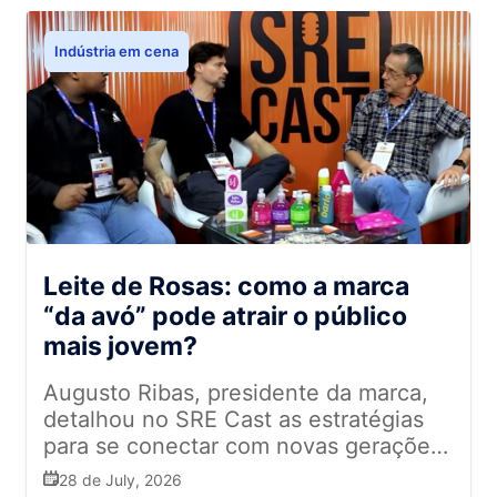
Indústria em cena
Leite de Rosas: como a marca
“da avó” pode atrair o público
mais jovem?
Augusto Ribas, presidente da marca,
detalhou no SRE Cast as estratégias
para se conectar com novas gerações
e destacou lançamentos
28 de July, 2026