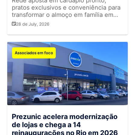
Rede aposta em cardápio pronto,
pratos exclusivos e conveniência para
transformar o almoço em família em
uma experiência memorável.
28 de July, 2026
Encomendas devem ser feitas online
até 5 de agosto
Associados em foco
Prezunic acelera modernização
de lojas e chega a 14
reinaugurações no Rio em 2026