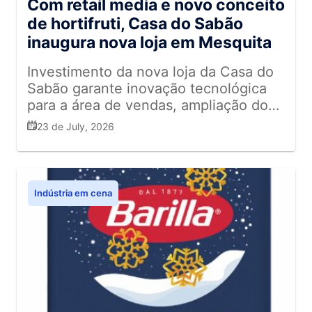
Com retail media e novo conceito
de hortifruti, Casa do Sabão
inaugura nova loja em Mesquita
Investimento da nova loja da Casa do
Sabão garante inovação tecnológica
para a área de vendas, ampliação dos
corredores, setores modernizados e
23 de July, 2026
benefícios exclusivos pelo aplicativo
Clube CS+
Indústria em cena