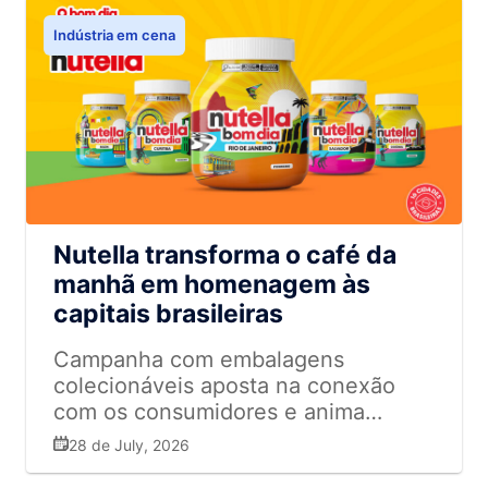
Indústria em cena
Nutella transforma o café da
manhã em homenagem às
capitais brasileiras
Campanha com embalagens
colecionáveis aposta na conexão
com os consumidores e anima
supermercadistas com potencial de
28 de July, 2026
vendas