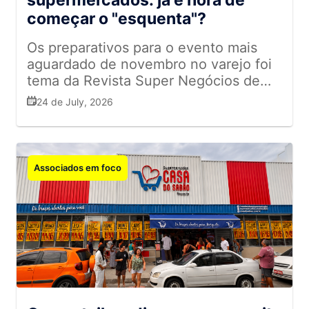
supermercados: já é hora de
começar o "esquenta"?
Os preparativos para o evento mais
aguardado de novembro no varejo foi
tema da Revista Super Negócios de
julho; confira como antecipar
24 de July, 2026
estratégias e garantir bons resultados
Associados em foco