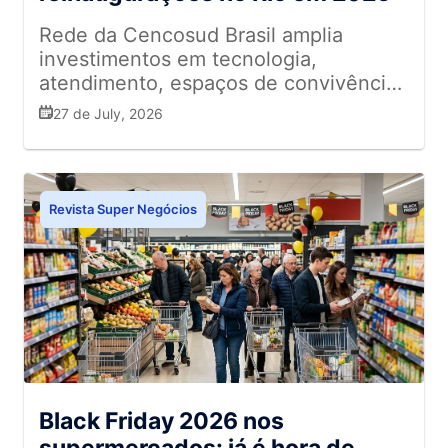
Rede da Cencosud Brasil amplia
investimentos em tecnologia,
atendimento, espaços de convivência
e setores estratégicos para
27 de July, 2026
acompanhar a evolução do consumo
Revista Super Negócios
Black Friday 2026 nos