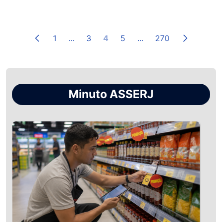
1
...
3
4
5
...
270
Minuto ASSERJ