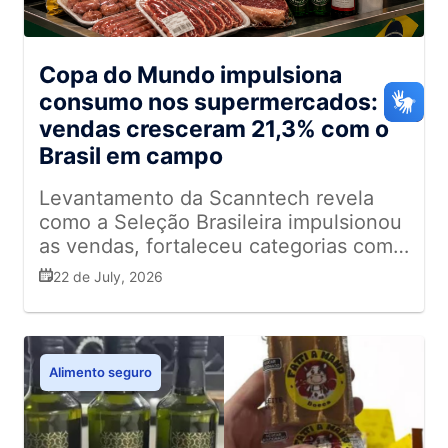
Copa do Mundo impulsiona
consumo nos supermercados:
vendas cresceram 21,3% com o
Brasil em campo
Levantamento da Scanntech revela
como a Seleção Brasileira impulsionou
as vendas, fortaleceu categorias como
snacks, churrasco e bebidas e
22 de July, 2026
reforçou o futebol como um dos
maiores motores de consumo do
varejo abastecedor
Alimento seguro