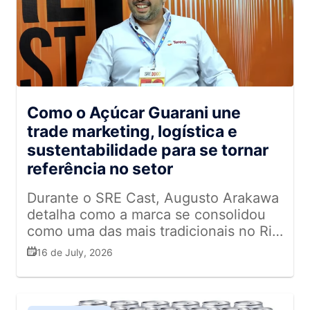
Como o Açúcar Guarani une
trade marketing, logística e
sustentabilidade para se tornar
referência no setor
Durante o SRE Cast, Augusto Arakawa
detalha como a marca se consolidou
como uma das mais tradicionais no Rio
de Janeiro e uma grande potência
16 de July, 2026
digital