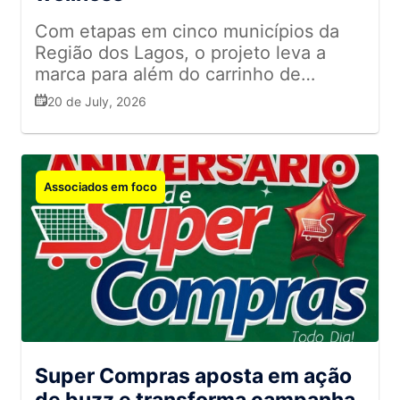
Com etapas em cinco municípios da
Região dos Lagos, o projeto leva a
marca para além do carrinho de
compras e fortalece a relação com o
20 de July, 2026
público
Associados em foco
Super Compras aposta em ação