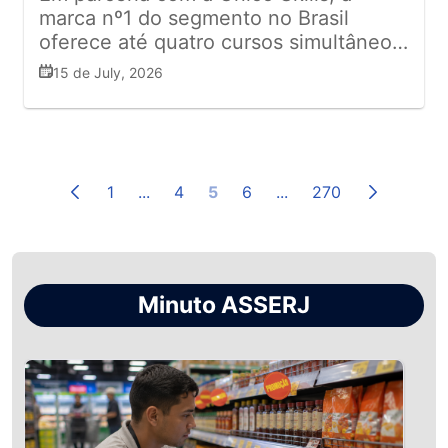
marca nº1 do segmento no Brasil
oferece até quatro cursos simultâneos
e 100% custeados para acelerar a
15 de July, 2026
qualificação de suas equipes
1
...
4
5
6
...
270
Minuto ASSERJ