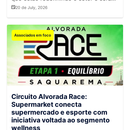
protagonistas das discussões do
20 de July, 2026
Conecta Varejo durante o Rio
Innovation Week. Confira!
Associados em foco
Circuito Alvorada Race:
Supermarket conecta
supermercado e esporte com
iniciativa voltada ao segmento
wellness