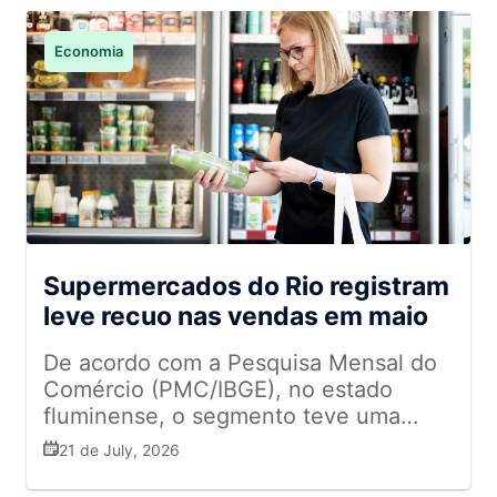
Economia
Supermercados do Rio registram
leve recuo nas vendas em maio
De acordo com a Pesquisa Mensal do
Comércio (PMC/IBGE), no estado
fluminense, o segmento teve uma
redução de receita de 0,3% no mês,
21 de July, 2026
interrompendo a curva de crescimento
registrada desde o início do ano