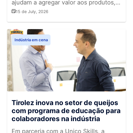
ajudam a agregar valor aos produtos,
fortalecer a experiência do
15 de July, 2026
consumidor e atender às novas
demandas do mercado
Indústria em cena
Tirolez inova no setor de queijos
com programa de educação para
colaboradores na indústria
Em parceria com a Unico Skills, a