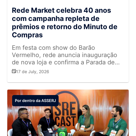
Rede Market celebra 40 anos
com campanha repleta de
prêmios e retorno do Minuto de
Compras
Em festa com show do Barão
Vermelho, rede anuncia inauguração
de nova loja e confirma a Parada de
Natal em Angra dos Reis
17 de July, 2026
Por dentro da ASSERJ