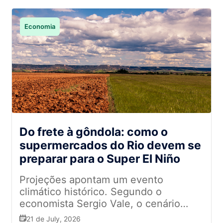
Economia
Do frete à gôndola: como o
supermercados do Rio devem se
preparar para o Super El Niño
Projeções apontam um evento
climático histórico. Segundo o
economista Sergio Vale, o cenário
exige que o varejo entenda o
21 de July, 2026