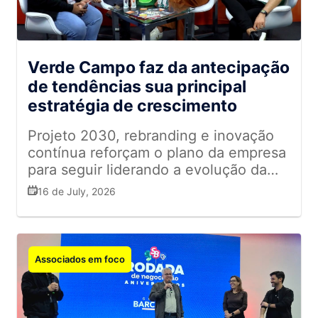
Verde Campo faz da antecipação
de tendências sua principal
estratégia de crescimento
Projeto 2030, rebranding e inovação
contínua reforçam o plano da empresa
para seguir liderando a evolução da
categoria de lácteos saudáveis
16 de July, 2026
Associados em foco