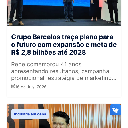
Grupo Barcelos traça plano para
o futuro com expansão e meta de
R$ 2,8 bilhões até 2028
Rede comemorou 41 anos
apresentando resultados, campanha
promocional, estratégia de marketing e
investimentos para fortalecer a
16 de July, 2026
atuação no estado do Rio de Janeiro
Indústria em cena