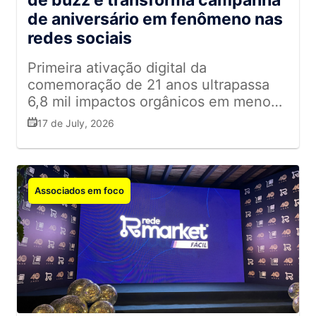
de buzz e transforma campanha
de aniversário em fenômeno nas
redes sociais
Primeira ativação digital da
comemoração de 21 anos ultrapassa
6,8 mil impactos orgânicos em menos
de 20 minutos e dá início a mais de 40
17 de July, 2026
dias de ações integradas
Associados em foco